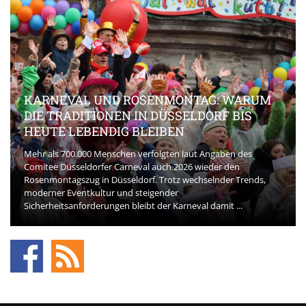
KARNEVAL UND ROSENMONTAG: WARUM
DIE TRADITIONEN IN DÜSSELDORF BIS
HEUTE LEBENDIG BLEIBEN
Mehr als 700.000 Menschen verfolgten laut Angaben des
Comitee Düsseldorfer Carneval auch 2026 wieder den
Rosenmontagszug in Düsseldorf. Trotz wechselnder Trends,
moderner Eventkultur und steigender
Sicherheitsanforderungen bleibt der Karneval damit ...