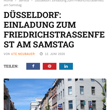
Home
›
Service
›
Düsseldorf: Einladung zum Friedrichstraßenfest
am Samstag
DÜSSELDORF:
EINLADUNG ZUM
FRIEDRICHSTRASSENFES
T AM SAMSTAG
VON
UTE NEUBAUER
12. JUNI 2026
TEILEN: