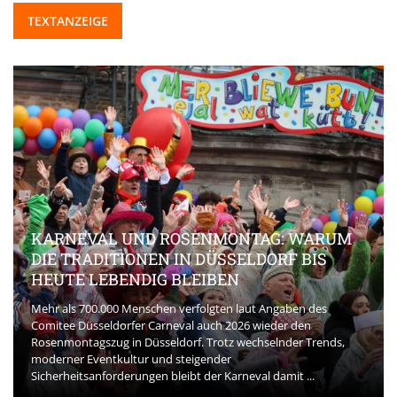
TEXTANZEIGE
KARNEVAL UND ROSENMONTAG: WARUM
DIE TRADITIONEN IN DÜSSELDORF BIS
HEUTE LEBENDIG BLEIBEN
Mehr als 700.000 Menschen verfolgten laut Angaben des
Comitee Düsseldorfer Carneval auch 2026 wieder den
Rosenmontagszug in Düsseldorf. Trotz wechselnder Trends,
moderner Eventkultur und steigender
Sicherheitsanforderungen bleibt der Karneval damit ...