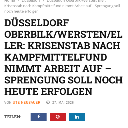
Home
›
Düsseldorf
›
Düsseldorf Oberbilk/Wersten/Eller:
Krisenstab nach Kampfmittelfund nimmt Arbeit auf – Sprengung soll
noch heute erfolgen
DÜSSELDORF
OBERBILK/WERSTEN/EL
LER: KRISENSTAB NACH
KAMPFMITTELFUND
NIMMT ARBEIT AUF –
SPRENGUNG SOLL NOCH
HEUTE ERFOLGEN
VON
UTE NEUBAUER
27. MAI 2026
TEILEN: