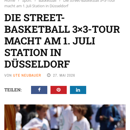
Home
›
Sport
›
Basketball
›
Die Street-Basketball 3×3-Tour
macht am 1. Juli Station in Düsseldorf
DIE STREET-
BASKETBALL 3×3-TOUR
MACHT AM 1. JULI
STATION IN
DÜSSELDORF
VON
UTE NEUBAUER
27. MAI 2026
TEILEN: