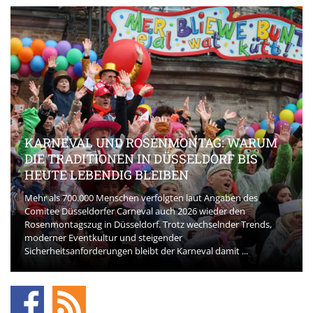
KARNEVAL UND ROSENMONTAG: WARUM
DIE TRADITIONEN IN DÜSSELDORF BIS
HEUTE LEBENDIG BLEIBEN
Mehr als 700.000 Menschen verfolgten laut Angaben des
Comitee Düsseldorfer Carneval auch 2026 wieder den
Rosenmontagszug in Düsseldorf. Trotz wechselnder Trends,
moderner Eventkultur und steigender
Sicherheitsanforderungen bleibt der Karneval damit ...