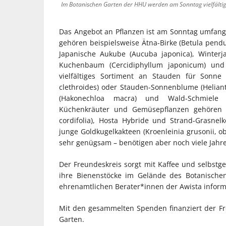
Im Botanischen Garten der HHU werden am Sonntag vielfältig
Das Angebot an Pflanzen ist am Sonntag umfang
gehören beispielsweise Ätna-Birke (Betula pendul
Japanische Aukube (Aucuba japonica), Winterj
Kuchenbaum (Cercidiphyllum japonicum) und P
vielfältiges Sortiment an Stauden für Sonne
clethroides) oder Stauden-Sonnenblume (Helian
(Hakonechloa macra) und Wald-Schmiele (D
Küchenkräuter und Gemüsepflanzen gehören e
cordifolia), Hosta Hybride und Strand-Grasnel
junge Goldkugelkakteen (Kroenleinia grusonii, o
sehr genügsam – benötigen aber noch viele Jahre,
Der Freundeskreis sorgt mit Kaffee und selbstg
ihre Bienenstöcke im Gelände des Botanischen
ehrenamtlichen Berater*innen der Awista infor
Mit den gesammelten Spenden finanziert der Fr
Garten.