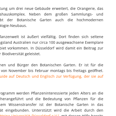
tung um drei neue Gebäude erweitert, die Orangerie, das
chshauskomplex. Neben dem großen Sammlungs- und
eibt der Botanische Garten auch die hochmodernen
logie-Neubaus.
nzenwelt ist äußert vielfältig. Dort finden sich seltene
ngsland Australien nur circa 100 ausgewachsene Exemplare
biet vorkommen. In Düsseldorf wird damit ein Beitrag zur
Biodiversität geleistet.
nnen und Bürger den Botanischen Garten. Er ist für die
d von November bis Februar montags bis freitags geöffnet.
uide auf Deutsch und Englisch zur Verfügung, der sie auf
rogramm werden Pflanzeninteressierte jeden Alters an die
 herangeführt und die Bedeutung von Pflanzen für die
iesem Wissenstransfer ist der Botanische Garten in das
tät eingebunden. Unterstützt wird die Arbeit durch den
Heine-Universität Düsseldorf e.V.“
, mit dessen Hilfe bereits