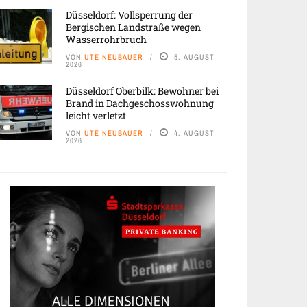
Düsseldorf: Vollsperrung der
Bergischen Landstraße wegen
Wasserrohrbruch
VON
UTE NEUBAUER
5. AUGUST
2026
Düsseldorf Oberbilk: Bewohner bei
Brand in Dachgeschosswohnung
leicht verletzt
VON
UTE NEUBAUER
4. AUGUST
2026