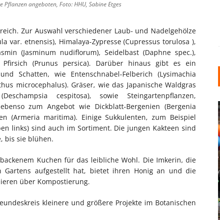
e Pflanzen angeboten, Foto: HHU, Sabine Etges
reich. Zur Auswahl verschiedener Laub- und Nadelgehölze
a var. etnensis), Himalaya-Zypresse (Cupressus torulosa ),
asmin (Jasminum nudiflorum), Seidelbast (Daphne spec.),
firsich (Prunus persica). Darüber hinaus gibt es ein
 und Schatten, wie Entenschnabel-Felberich (Lysimachia
thus microcephalus). Gräser, wie das Japanische Waldgras
eschampsia cespitosa), sowie Steingartenpflanzen,
benso zum Angebot wie Dickblatt-Bergenien (Bergenia
ken (Armeria maritima). Einige Sukkulenten, zum Beispiel
ben links) sind auch im Sortiment. Die jungen Kakteen sind
 bis sie blühen.
ebackenem Kuchen für das leibliche Wohl. Die Imkerin, die
 Gartens aufgestellt hat, bietet ihren Honig an und die
INDUSTRIELLER CHIC: WIE
mieren über Kompostierung.
KUNSTSTOFFFENSTER DEN
LOFT-STIL IN IHREM
eundeskreis kleinere und größere Projekte im Botanischen
EINFAMILIENHAUS
UNTERSTÜTZEN