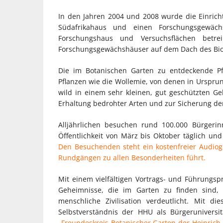
In den Jahren 2004 und 2008 wurde die Einrich
Südafrikahaus und einen Forschungsgewä
Forschungshaus und Versuchsflächen betr
Forschungsgewächshäuser auf dem Dach des Bio
Die im Botanischen Garten zu entdeckende Pfla
Pflanzen wie die Wollemie, von denen in Urspru
wild in einem sehr kleinen, gut geschützten Ge
Erhaltung bedrohter Arten und zur Sicherung der 
Alljährlichen besuchen rund 100.000 Bürgeri
Öffentlichkeit von März bis Oktober täglich un
Den Besuchenden steht ein kostenfreier Audiog
Rundgängen zu allen Besonderheiten führt.
Mit einem vielfältigen Vortrags- und Führungsp
Geheimnisse, die im Garten zu finden sind,
menschliche Zivilisation verdeutlicht. Mit d
Selbstverständnis der HHU als Bürgeruniversi
„Freundeskreis Botanischer Garten der Heinrich-