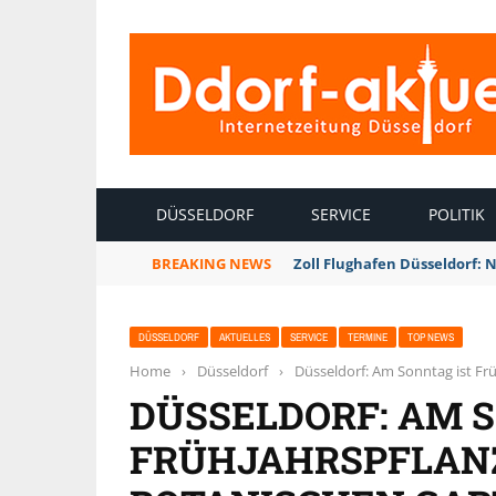
INTERNETZEITUNG DÜSSELDORF
DÜSSELDORF
SERVICE
POLITIK
BREAKING NEWS
Zoll Flughafen Düsseldorf: 
DÜSSELDORF
AKTUELLES
SERVICE
TERMINE
TOP NEWS
Home
›
Düsseldorf
›
Düsseldorf: Am Sonntag ist Fr
DÜSSELDORF: AM 
FRÜHJAHRSPFLAN