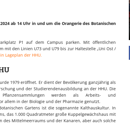
Die Inspiration des industriellen Chics sind die
Werkshallen des Industriezeitalters. Die Basis für
diesen Stil sind große Räume, schlicht gehalten
l 2024 ab 14 Uhr in und um die Orangerie des Botanischen
mit rustikalen Elementen und großen
Fensterflächen. Wie so vieles wurde ...
rkplatz P1 auf dem Campus parken. Mit öffentlichen
 mit den Linien U73 und U79 bis zur Haltestelle „Uni Ost /
 ein Lageplan der HHU.
HHU
rde 1979 eröffnet. Er dient der Bevölkerung ganzjährig als
forschung und der Studierendenausbildung an der HHU. Die
hen Pflanzensammlungen werden als Arbeits- und
r allem in der Biologie und der Pharmazie genutzt.
otanischen Gartens ist die sogenannte Kalthauskultur. In
ens, das 1.000 Quadratmeter große Kuppelgewächshaus mit
en des Mittelmeerraums und der Kanaren, aber auch solche