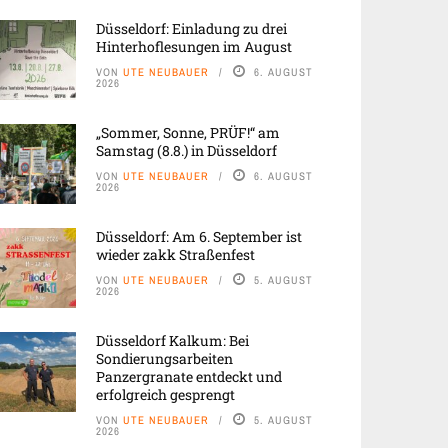
Düsseldorf: Einladung zu drei
Hinterhoflesungen im August
VON
UTE NEUBAUER
6. AUGUST
2026
„Sommer, Sonne, PRÜF!“ am
Samstag (8.8.) in Düsseldorf
VON
UTE NEUBAUER
6. AUGUST
2026
Düsseldorf: Am 6. September ist
wieder zakk Straßenfest
VON
UTE NEUBAUER
5. AUGUST
2026
Düsseldorf Kalkum: Bei
Sondierungsarbeiten
Panzergranate entdeckt und
erfolgreich gesprengt
VON
UTE NEUBAUER
5. AUGUST
2026