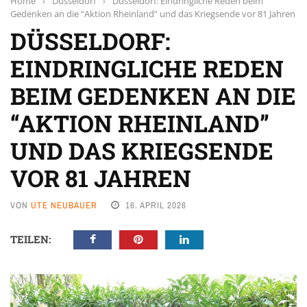
Home
›
Düsseldorf
›
Düsseldorf: Eindringliche Reden beim
Gedenken an die “Aktion Rheinland” und das Kriegsende vor 81 Jahren
DÜSSELDORF:
EINDRINGLICHE REDEN
BEIM GEDENKEN AN DIE
“AKTION RHEINLAND”
UND DAS KRIEGSENDE
VOR 81 JAHREN
VON
UTE NEUBAUER
16. APRIL 2026
TEILEN: