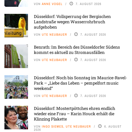
VON
ANNE VOGEL
7. AUGUST 2026
Düsseldorf: Vollsperrung der Bergischen
Landstraße wegen Wasserrohrbruch
aufgehoben
VON
UTE NEUBAUER
7. AUGUST 2026
Benrath: Im Bereich des Düsseldorfer Südens
kommt es aktuell zu Stromausfällen
VON
UTE NEUBAUER
7. AUGUST 2026
Düsseldorf: Noch bis Sonntag im Maurice-Ravel-
Park – „Liebe das Leben – pempelfort music
weekend“
VON
UTE NEUBAUER
7. AUGUST 2026
Düsseldorf: Mostertpöttches ehren endlich
wieder eine Frau – Karin Houck erhält die
Klinzing Plakette
VON
INGO SIEMES, UTE NEUBAUER
6. AUGUST
2026