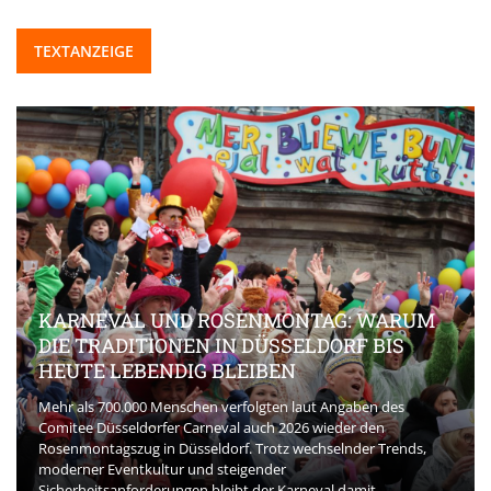
TEXTANZEIGE
KARNEVAL UND ROSENMONTAG: WARUM
DIE TRADITIONEN IN DÜSSELDORF BIS
HEUTE LEBENDIG BLEIBEN
Mehr als 700.000 Menschen verfolgten laut Angaben des
Comitee Düsseldorfer Carneval auch 2026 wieder den
Rosenmontagszug in Düsseldorf. Trotz wechselnder Trends,
moderner Eventkultur und steigender
Sicherheitsanforderungen bleibt der Karneval damit ...