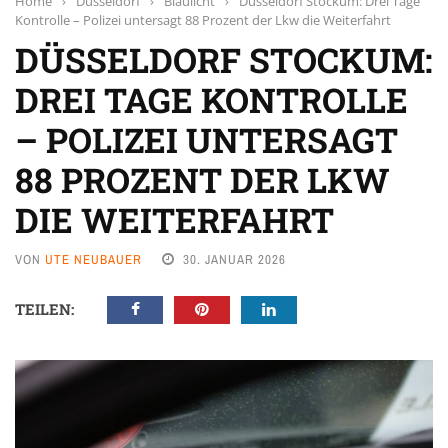
Home
›
Düsseldorf
›
Blaulicht
›
Düsseldorf Stockum: Drei Tage
Kontrolle – Polizei untersagt 88 Prozent der Lkw die Weiterfahrt
DÜSSELDORF STOCKUM:
DREI TAGE KONTROLLE
– POLIZEI UNTERSAGT
88 PROZENT DER LKW
DIE WEITERFAHRT
VON
UTE NEUBAUER
30. JANUAR 2026
TEILEN: