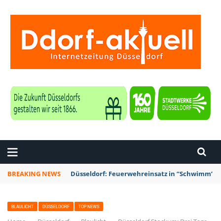
ZEITUNG DÜSSELDORF
BREAKING NEWS
Düsseldorf: Feuerwehreinsatz in “Schwimm’ in 
BLAULICHT
DÜSSELDORF
TOP NEWS