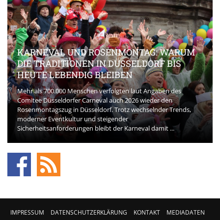
KARNEVAL UND ROSENMONTAG: WARUM
DIE TRADITIONEN IN DÜSSELDORF BIS
HEUTE LEBENDIG BLEIBEN
Mehr als 700.000 Menschen verfolgten laut Angaben des
Comitee Düsseldorfer Carneval auch 2026 wieder den
Rosenmontagszug in Düsseldorf. Trotz wechselnder Trends,
moderner Eventkultur und steigender
Sicherheitsanforderungen bleibt der Karneval damit ...
IMPRESSUM
DATENSCHUTZERKLÄRUNG
KONTAKT
MEDIADATEN