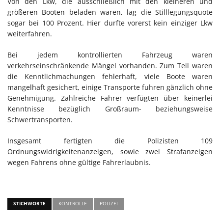
Von den Lkw, die ausschließlich mit den kleineren und
größeren Booten beladen waren, lag die Stilllegungsquote
sogar bei 100 Prozent. Hier durfte vorerst kein einziger Lkw
weiterfahren.
Bei jedem kontrollierten Fahrzeug waren
verkehrseinschränkende Mängel vorhanden. Zum Teil waren
die Kenntlichmachungen fehlerhaft, viele Boote waren
mangelhaft gesichert, einige Transporte fuhren gänzlich ohne
Genehmigung. Zahlreiche Fahrer verfügten über keinerlei
Kenntnisse bezüglich Großraum- beziehungsweise
Schwertransporten.
Insgesamt fertigten die Polizisten 109
Ordnungswidrigkeitenanzeigen, sowie zwei Strafanzeigen
wegen Fahrens ohne gültige Fahrerlaubnis.
STICHWORTE
KONTROLLE
POLIZEI