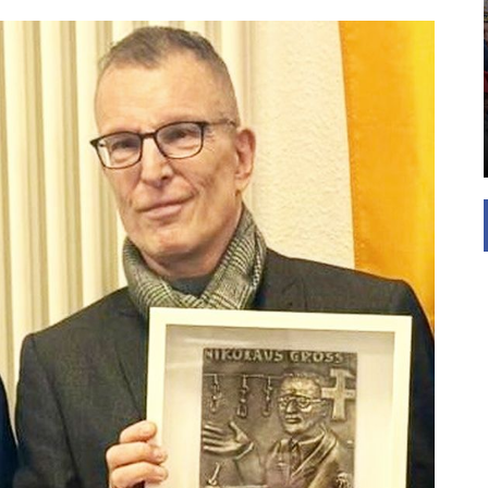
EINFAMILIENHAUS
UNTERSTÜTZEN
Die Inspiration des industriellen Chics sind die
Werkshallen des Industriezeitalters. Die Basis für
diesen Stil sind große Räume, schlicht gehalten
mit rustikalen Elementen und großen
Fensterflächen. Wie so vieles wurde ...