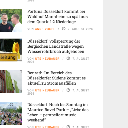
2026
Fortuna Düsseldorf kommt bei
Waldhof Mannheim zu spät aus
dem Quark: 1:2 Niederlage
VON
ANNE VOGEL
7. AUGUST 2026
Düsseldorf: Vollsperrung der
Bergischen Landstraße wegen
Wasserrohrbruch aufgehoben
VON
UTE NEUBAUER
7. AUGUST
2026
Benrath: Im Bereich des
Düsseldorfer Südens kommt es
aktuell zu Stromausfällen
VON
UTE NEUBAUER
7. AUGUST
2026
Düsseldorf: Noch bis Sonntag im
Maurice-Ravel-Park – „Liebe das
Leben – pempelfort music
weekend“
VON
UTE NEUBAUER
7. AUGUST