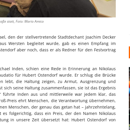
raße statt, Foto: Mario Amico
ael, den der stellvertretende Stadtdechant Joachim Decker
aus Wersten begleitet wurde, gab es einen Empfang im
tendorf aber noch, dass er als Redner für den Festvortrag
chael Inden, schien eine Rede in Erinnerung an Nikolaus
udatio für Hubert Ostendorf wurde. Er schlug die Brücke
 lebt, die Haltung zeigen, zu Armut, Ausgrenzung und
ässt sich seine Haltung zusammenfassen, sie ist das Ergebnis
 führte Inden aus und mittlerweile war jedem klar, das
Groß-Preis ehrt Menschen, die Verantwortung übernehmen,
inen Menschen, der genau das getan hat – jahrzehntelang,
INDUSTRIELLER CHIC: WIE
t es folgerichtig, dass ein Preis, der den Namen Nikolaus
KUNSTSTOFFFENSTER DEN
tung in unsere Zeit übersetzt hat: Hubert Ostendorf von
LOFT-STIL IN IHREM