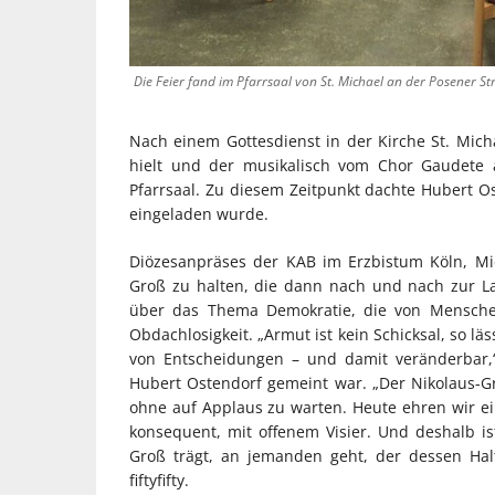
Die Feier fand im Pfarrsaal von St. Michael an der Posener St
Nach einem Gottesdienst in der Kirche St. Mich
hielt und der musikalisch vom Chor Gaudete 
Pfarrsaal. Zu diesem Zeitpunkt dachte Hubert Os
eingeladen wurde.
Diözesanpräses der KAB im Erzbistum Köln, Mi
Groß zu halten, die dann nach und nach zur La
über das Thema Demokratie, die von Menschen
Obdachlosigkeit. „Armut ist kein Schicksal, so l
von Entscheidungen – und damit veränderbar,“
Hubert Ostendorf gemeint war. „Der Nikolaus-
ohne auf Applaus zu warten. Heute ehren wir e
konsequent, mit offenem Visier. Und deshalb is
Groß trägt, an jemanden geht, der dessen Hal
fiftyfifty.