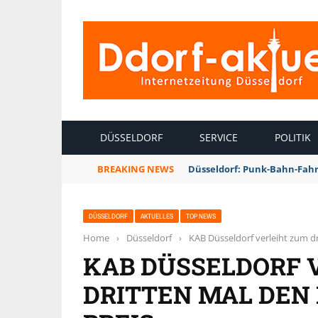
INTERNETZEITUNG DÜSSELDORF
DÜSSELDORF
SERVICE
POLITIK
BREAKING NEWS
Düsseldorf: Punk-Bahn-Fah
DÜSSELDORF
AKTUELLES
TOP NEWS
Home
›
Düsseldorf
›
KAB Düsseldorf verleiht zum d
KAB DÜSSELDORF 
DRITTEN MAL DEN 