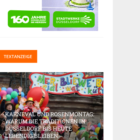
TEXTANZEIGE
KARNEVAL UND ROSENMONTAG:
WARUM DIE TRADITIONEN IN
DÜSSELDORF BIS HEUTE
BEAUTY-IN
LEBENDIG BLEIBEN