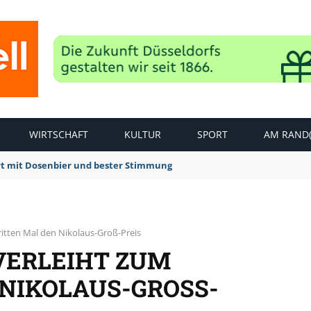
WIRTSCHAFT
KULTUR
SPORT
AM RAND(
rt mit Dosenbier und bester Stimmung
ritten Mal den Nikolaus-Groß-Preis
VERLEIHT ZUM
NIKOLAUS-GROSS-P