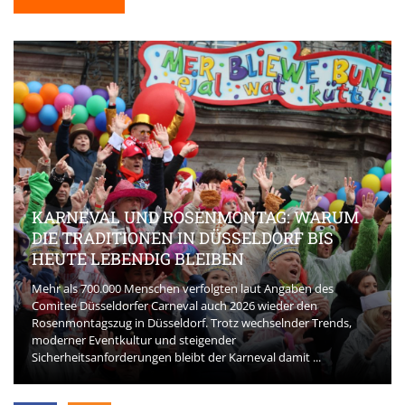
KARNEVAL UND ROSENMONTAG: WARUM
DIE TRADITIONEN IN DÜSSELDORF BIS
HEUTE LEBENDIG BLEIBEN
Mehr als 700.000 Menschen verfolgten laut Angaben des
Comitee Düsseldorfer Carneval auch 2026 wieder den
Rosenmontagszug in Düsseldorf. Trotz wechselnder Trends,
moderner Eventkultur und steigender
Sicherheitsanforderungen bleibt der Karneval damit ...