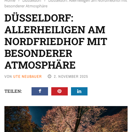
Home
›
Düsseldorf
›
Düsseldorf: Allerheiligen am Nordfriedhof mit
besonderer Atmosphäre
DÜSSELDORF:
ALLERHEILIGEN AM
NORDFRIEDHOF MIT
BESONDERER
ATMOSPHÄRE
VON
UTE NEUBAUER
2. NOVEMBER 2025
TEILEN: