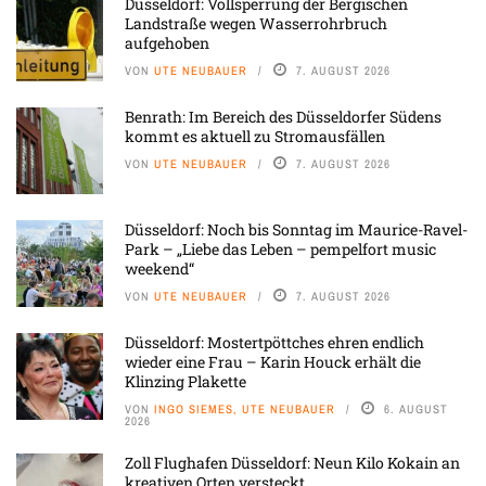
Düsseldorf: Vollsperrung der Bergischen
Landstraße wegen Wasserrohrbruch
aufgehoben
VON
UTE NEUBAUER
7. AUGUST 2026
Benrath: Im Bereich des Düsseldorfer Südens
kommt es aktuell zu Stromausfällen
VON
UTE NEUBAUER
7. AUGUST 2026
Düsseldorf: Noch bis Sonntag im Maurice-Ravel-
Park – „Liebe das Leben – pempelfort music
weekend“
VON
UTE NEUBAUER
7. AUGUST 2026
Düsseldorf: Mostertpöttches ehren endlich
wieder eine Frau – Karin Houck erhält die
Klinzing Plakette
VON
INGO SIEMES, UTE NEUBAUER
6. AUGUST
2026
Zoll Flughafen Düsseldorf: Neun Kilo Kokain an
kreativen Orten versteckt