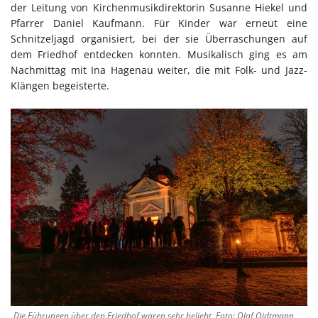
der Leitung von Kirchenmusikdirektorin Susanne Hiekel und
Pfarrer Daniel Kaufmann. Für Kinder war erneut eine
Schnitzeljagd organisiert, bei der sie Überraschungen auf
dem Friedhof entdecken konnten. Musikalisch ging es am
Nachmittag mit Ina Hagenau weiter, die mit Folk- und Jazz-
Klängen begeisterte.
Die Führungen über den Friedhof waren sehr beliebt, Foto: Olaf Oidtmann