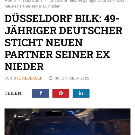
Home
›
Düsseldorf
›
Düsseldorf Bilk: 49-jähriger Deutscher sticht
neuen Partner seiner Ex nieder
DÜSSELDORF BILK: 49-
JÄHRIGER DEUTSCHER
STICHT NEUEN
PARTNER SEINER EX
NIEDER
VON
UTE NEUBAUER
30. OKTOBER 2025
TEILEN: