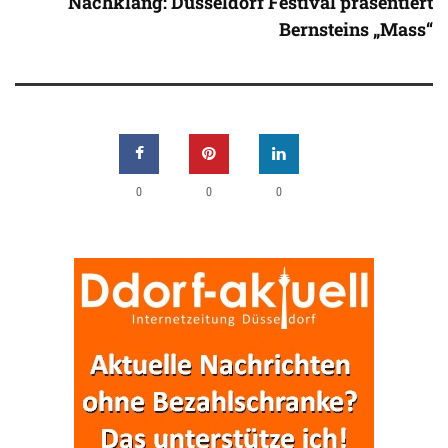
Nachklang: Düsseldorf Festival präsentiert
Bernsteins „Mass“
0
0
0