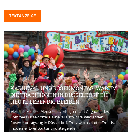
TEXTANZEIGE
KARNEVAL UND ROSENMONTAG: WARUM
DIE TRADITIONEN IN DÜSSELDORF BIS
HEUTE LEBENDIG BLEIBEN
Mehr als 700.000 Menschen verfolgten laut Angaben des
Comitee Düsseldorfer Carneval auch 2026 wieder den
Rosenmontagszug in Düsseldorf. Trotz wechselnder Trends,
moderner Eventkultur und steigender