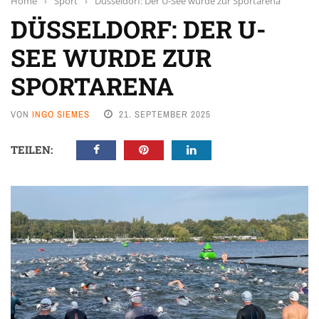
Home
›
Sport
›
Düsseldorf: Der U-See wurde zur Sportarena
DÜSSELDORF: DER U-
SEE WURDE ZUR
SPORTARENA
VON
INGO SIEMES
21. SEPTEMBER 2025
TEILEN: