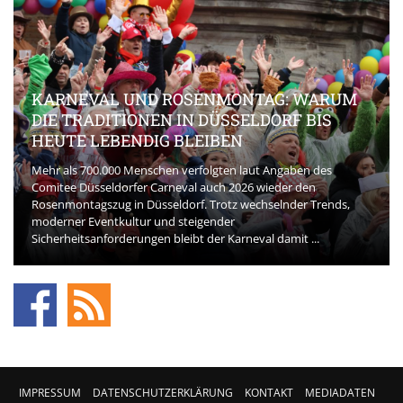
KARNEVAL UND ROSENMONTAG: WARUM
DIE TRADITIONEN IN DÜSSELDORF BIS
HEUTE LEBENDIG BLEIBEN
Mehr als 700.000 Menschen verfolgten laut Angaben des
Comitee Düsseldorfer Carneval auch 2026 wieder den
Rosenmontagszug in Düsseldorf. Trotz wechselnder Trends,
moderner Eventkultur und steigender
Sicherheitsanforderungen bleibt der Karneval damit ...
IMPRESSUM
DATENSCHUTZERKLÄRUNG
KONTAKT
MEDIADATEN