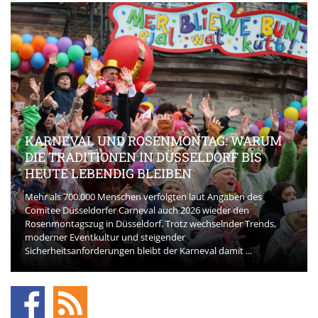
KARNEVAL UND ROSENMONTAG: WARUM
DIE TRADITIONEN IN DÜSSELDORF BIS
HEUTE LEBENDIG BLEIBEN
Mehr als 700.000 Menschen verfolgten laut Angaben des
Comitee Düsseldorfer Carneval auch 2026 wieder den
Rosenmontagszug in Düsseldorf. Trotz wechselnder Trends,
moderner Eventkultur und steigender
Sicherheitsanforderungen bleibt der Karneval damit ...