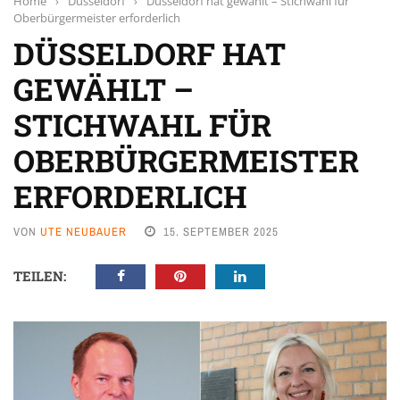
Home
›
Düsseldorf
›
Düsseldorf hat gewählt – Stichwahl für
Oberbürgermeister erforderlich
DÜSSELDORF HAT
GEWÄHLT –
STICHWAHL FÜR
OBERBÜRGERMEISTER
ERFORDERLICH
VON
UTE NEUBAUER
15. SEPTEMBER 2025
TEILEN: