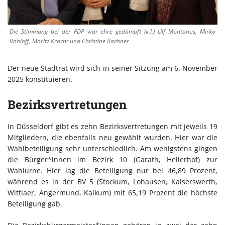
Die Stimmung bei der FDP war ehre gedämpft (v.l.) Ulf Montanus, Mirko
Rohloff, Moritz Kracht und Christine Rachner
Der neue Stadtrat wird sich in seiner Sitzung am 6. November
2025 konstituieren.
Bezirksvertretungen
In Düsseldorf gibt es zehn Bezirksvertretungen mit jeweils 19
Mitgliedern, die ebenfalls neu gewählt wurden. Hier war die
Wahlbeteiligung sehr unterschiedlich. Am wenigstens gingen
die Bürger*innen im Bezirk 10 (Garath, Hellerhof) zur
Wahlurne. Hier lag die Beteiligung nur bei 46,89 Prozent,
während es in der BV 5 (Stockum, Lohausen, Kaiserswerth,
Wittlaer, Angermund, Kalkum) mit 65,19 Prozent die höchste
Beteiligung gab.