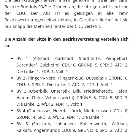
Die Bezirksbürgermeister*innen gehören in zwei der zehn
Bezirke Bündnis 90/Die Grünen an, die übrigen acht sind von
der CDU. Der AfD ist es gelungen in alle zehn
Bezirksvertretungen einzuziehen, in Garath/Hellerhof hat sie
nur knapp die Mehrheit hinter der CDU verfehlt.
Die Anzahl der Sitze in den Bezirksvertretung verteilen sich
so:
BV 1 (Altstadt, Carlstadt, Stadtmitte, Pempelfort,
Derendorf, Golzheim): CDU: 6, GRÜNE: 5, SPD: 3, AfD: 2,
Die Linke: 1, FDP: 1, Volt: 1
BV 2 (Flingern-Nord, Flingern-Süd, Düsseltal): GRÜNE: 6,
CDU: 5, SPD: 2, Die Linke: 2, AfD: 2, FDP: 1, Volt: 1
BV 3 (Oberbilk, Unterbilk, Bilk, Friedrichstadt, Hafen,
Hamm, Flehe, Volmerswerth): GRÜNE: 5, CDU: 5, SPD: 3,
Die Linke: 2, AfD: 2, FDP: 1, Volt: 1
BV 4 (Oberkassel, Heerdt, Lörick, Niederkassel): CDU: 8,
GRÜNE: 4, SPD: 3, AfD: 2, FDP: 1, Die Linke: 1
BV 5 (Stockum, Lohausen, Kaiserswerth, Wittlaer,
Kalkum, Angermund): CDU: 9, GRÜNE: 4, SPD: 2, AfD: 2,