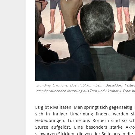
Standing Ovations: Das Publikum beim Düsseldorf Festiva
atemberaubenden Mischung aus Tanz und Akrobatik. Foto: b
Es gibt Rivalitäten. Man springt sich gegenseiti
sich in inniger Umarmung finden, werden si
Hebeübungen. Türme aus Körpern sind so schn
Stürze aufgelöst. Eine besonders starke Akr
schwarzen Stricken, die von der Seite aus in di