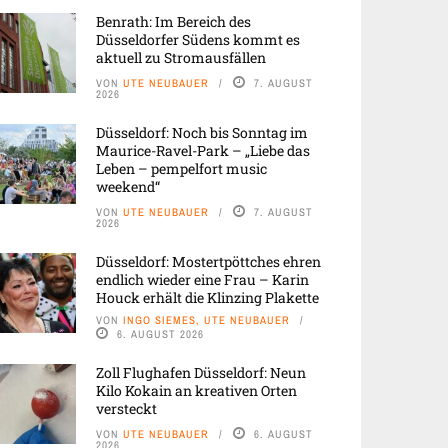
Benrath: Im Bereich des
Düsseldorfer Südens kommt es
aktuell zu Stromausfällen
VON
UTE NEUBAUER
7. AUGUST
2026
Düsseldorf: Noch bis Sonntag im
Maurice-Ravel-Park – „Liebe das
Leben – pempelfort music
weekend“
VON
UTE NEUBAUER
7. AUGUST
2026
Düsseldorf: Mostertpöttches ehren
endlich wieder eine Frau – Karin
Houck erhält die Klinzing Plakette
VON
INGO SIEMES, UTE NEUBAUER
6. AUGUST 2026
Zoll Flughafen Düsseldorf: Neun
Kilo Kokain an kreativen Orten
versteckt
VON
UTE NEUBAUER
6. AUGUST
2026