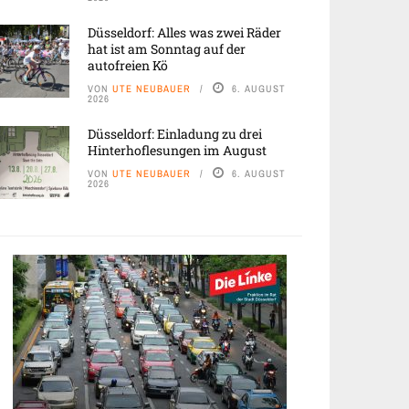
Düsseldorf: Alles was zwei Räder
hat ist am Sonntag auf der
autofreien Kö
VON
UTE NEUBAUER
6. AUGUST
2026
Düsseldorf: Einladung zu drei
Hinterhoflesungen im August
VON
UTE NEUBAUER
6. AUGUST
2026