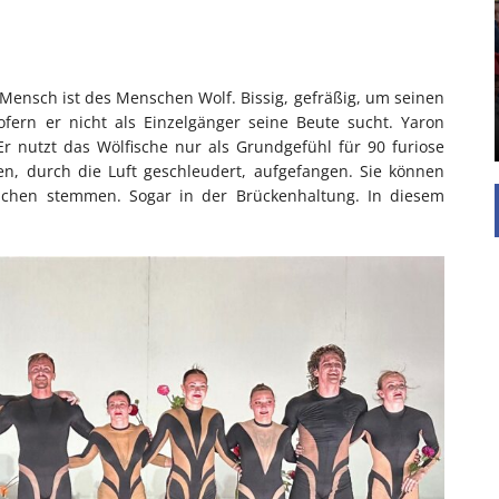
UNTERSTÜTZEN
Die Inspiration des industriellen Chics sind die
Werkshallen des Industriezeitalters. Die Basis für
diesen Stil sind große Räume, schlicht gehalten
 Mensch ist des Menschen Wolf. Bissig, gefräßig, um seinen
mit rustikalen Elementen und großen
ern er nicht als Einzelgänger seine Beute sucht. Yaron
Fensterflächen. Wie so vieles wurde ...
. Er nutzt das Wölfische nur als Grundgefühl für 90 furiose
, durch die Luft geschleudert, aufgefangen. Sie können
chen stemmen. Sogar in der Brückenhaltung. In diesem