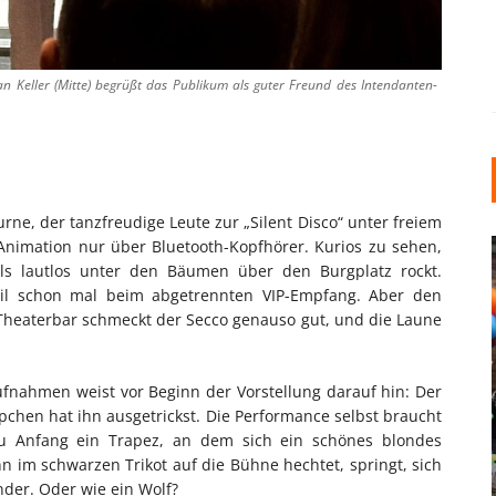
an Keller (Mitte) begrüßt das Publikum als guter Freund des Intendanten-
ne, der tanzfreudige Leute zur „Silent Disco“ unter freiem
Animation nur über Bluetooth-Kopfhörer. Kurios zu sehen,
als lautlos unter den Bäumen über den Burgplatz rockt.
il schon mal beim abgetrennten VIP-Empfang. Aber den
Theaterbar schmeckt der Secco genauso gut, und die Laune
ufnahmen weist vor Beginn der Vorstellung darauf hin: Der
INDUSTRIELLER CHIC: WIE
ppchen hat ihn ausgetrickst. Die Performance selbst braucht
KUNSTSTOFFFENSTER DEN
u Anfang ein Trapez, an dem sich ein schönes blondes
LOFT-STIL IN IHREM
 im schwarzen Trikot auf die Bühne hechtet, springt, sich
EINFAMILIENHAUS
nder. Oder wie ein Wolf?