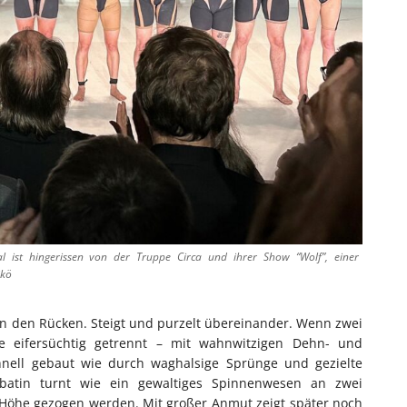
l ist hingerissen von der Truppe Circa und ihrer Show “Wolf”, einer
ikö
g in den Rücken. Steigt und purzelt übereinander. Wenn zwei
e eifersüchtig getrennt – mit wahnwitzigen Dehn- und
ell gebaut wie durch waghalsige Sprünge und gezielte
obatin turnt wie ein gewaltiges Spinnenwesen an zwei
e Höhe gezogen werden. Mit großer Anmut zeigt später noch