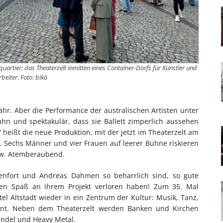
uartier: das Theaterzelt inmitten eines Container-Dorfs für Künstler und
beiter. Foto: bikö
ähr. Aber die Performance der australischen Artisten unter
llkühn und spektakulär, dass sie Ballett zimperlich aussehen
“ heißt die neue Produktion, mit der jetzt im Theaterzelt am
e. Sechs Männer und vier Frauen auf leerer Bühne riskieren
low. Atemberaubend.
xenfort und Andreas Dahmen so beharrlich sind, so gute
en Spaß an ihrem Projekt verloren haben! Zum 35. Mal
el Altstadt wieder in ein Zentrum der Kultur: Musik, Tanz,
nnt. Neben dem Theaterzelt werden Banken und Kirchen
Händel und Heavy Metal.