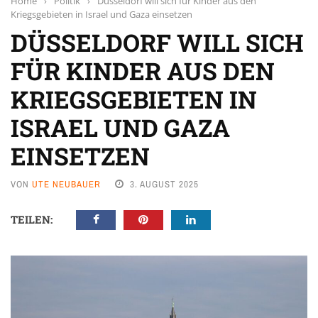
Home
›
Politik
›
Düsseldorf will sich für Kinder aus den
Kriegsgebieten in Israel und Gaza einsetzen
DÜSSELDORF WILL SICH
FÜR KINDER AUS DEN
KRIEGSGEBIETEN IN
ISRAEL UND GAZA
EINSETZEN
VON
UTE NEUBAUER
3. AUGUST 2025
TEILEN: