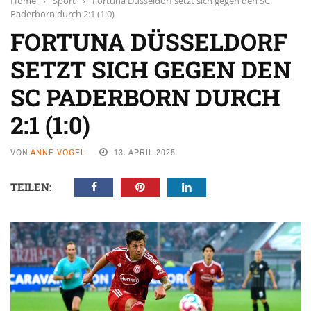
Home
›
Sport
›
Fortuna Düsseldorf setzt sich gegen den SC
Paderborn durch 2:1 (1:0)
FORTUNA DÜSSELDORF
SETZT SICH GEGEN DEN
SC PADERBORN DURCH
2:1 (1:0)
VON
ANNE VOGEL
13. APRIL 2025
TEILEN: