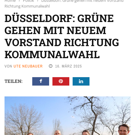
Home
›
Politik
›
Düsseldorf: Grüne gehen mit neuem Vorstand
Richtung Kommunalwahl
DÜSSELDORF: GRÜNE
GEHEN MIT NEUEM
VORSTAND RICHTUNG
KOMMUNALWAHL
VON
UTE NEUBAUER
16. MÄRZ 2025
TEILEN: