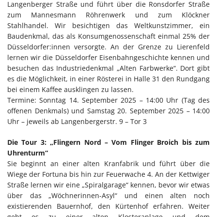
Langenberger Straße und führt über die Ronsdorfer Straße
zum Mannesmann Röhrenwerk und zum Klöckner
Stahlhandel. Wir besichtigen das Weltkunstzimmer, ein
Baudenkmal, das als Konsumgenossenschaft einmal 25% der
Düsseldorfer:innen versorgte. An der Grenze zu Lierenfeld
lernen wir die Düsseldorfer Eisenbahngeschichte kennen und
besuchen das Industriedenkmal „Alten Farbwerke“. Dort gibt
es die Möglichkeit, in einer Rösterei in Halle 31 den Rundgang
bei einem Kaffee ausklingen zu lassen.
Termine: Sonntag 14. September 2025 – 14:00 Uhr (Tag des
offenen Denkmals) und Samstag 20. September 2025 – 14:00
Uhr – jeweils ab Langenbergerstr. 9 – Tor 3
Die Tour 3: „Flingern Nord – Vom Flinger Broich bis zum
Uhrenturm“
Sie beginnt an einer alten Kranfabrik und führt über die
Wiege der Fortuna bis hin zur Feuerwache 4. An der Kettwiger
Straße lernen wir eine „Spiralgarage“ kennen, bevor wir etwas
über das „Wöchnerinnen-Asyl“ und einen alten noch
existierenden Bauernhof, den Kürtenhof erfahren. Weiter
geht es zu einer alten Klosteranlage und dem