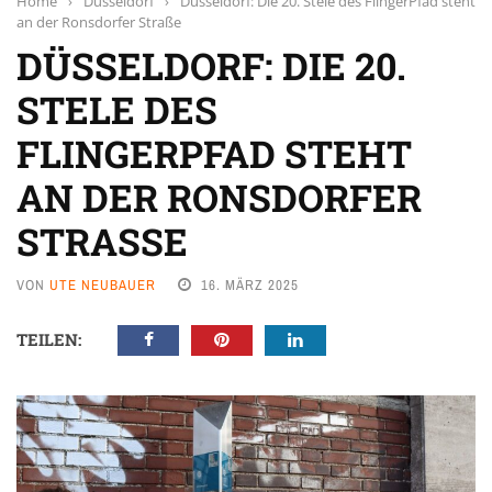
Home
›
Düsseldorf
›
Düsseldorf: Die 20. Stele des FlingerPfad steht
an der Ronsdorfer Straße
DÜSSELDORF: DIE 20.
STELE DES
FLINGERPFAD STEHT
AN DER RONSDORFER
STRASSE
VON
UTE NEUBAUER
16. MÄRZ 2025
TEILEN: