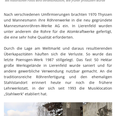
Mit historischen Fotos wird veranschaulicht, wie früher produziert wurde
Nach verschiedenen Umfirmierungen brachten 1970 Thyssen
und Mannesmann ihre Röhrenwerke in die neu gegründete
Mannesmannröhren-Werke AG ein. In Lierenfeld wurden
unter anderem die Rohre für die Atomkraftwerke gefertigt,
die eine sehr hohe Qualität erforderten.
Durch die Lage am Weltmarkt und daraus resultierenden
Überkapazitäten häuften sich die Verluste. So wurde das
letzte Poensgen-Werk 1987 stillgelegt. Das fast 50 Hektar
große Werksgelände in Lierenfeld wurde saniert und für
andere gewerbliche Verwendung nutzbar gemacht. An die
traditionsreiche Röhrenfertigung und den ehemaligen
Stahlstandort erinnert heute nur noch die frühere
Lehrwerkstatt, in der sich seit 1993 die Musiklocation
„Stahlwerk“ etabliert hat.