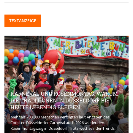
TEXTANZEIGE
KARNEVAL UND ROSENMONTAG: WARUM
DIE TRADITIONEN IN DÜSSELDORF BIS
HEUTE LEBENDIG BLEIBEN
Mehr als 700.000 Menschen verfolgten laut Angaben des
Comitee Düsseldorfer Carneval auch 2026 wieder den
Rosenmontagszug in Düsseldorf. Trotz wechselnder Trends,