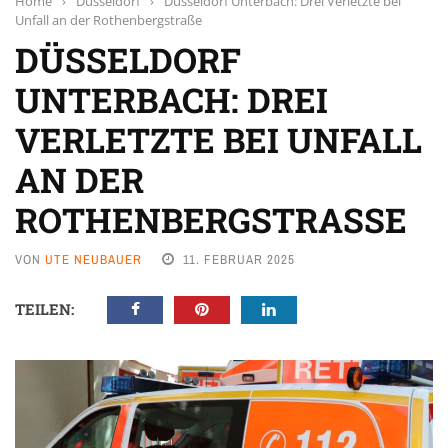
Home
›
Düsseldorf
›
Düsseldorf Unterbach: Drei Verletzte bei
Unfall an der Rothenbergstraße
DÜSSELDORF
UNTERBACH: DREI
VERLETZTE BEI UNFALL
AN DER
ROTHENBERGSTRASSE
VON
UTE NEUBAUER
11. FEBRUAR 2025
TEILEN: