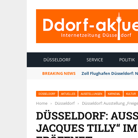
INTERNETZEITUNG DÜSSELDORF
DÜSSELDORF
SERVICE
POLITIK
BREAKING NEWS
Zoll Flughafen Düsseldorf: 
DÜSSELDORF
AKTUELLES
AUSSTELLUNGEN
KARNEVAL
KULTUR
Home
›
Düsseldorf
›
Düsseldorf: Ausstellung „Freig
DÜSSELDORF: AUSS
JACQUES TILLY“ 