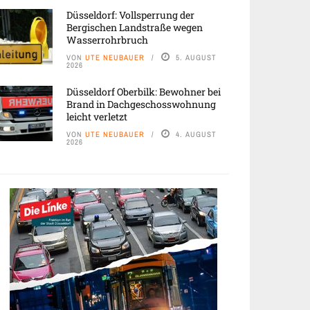
Düsseldorf: Vollsperrung der
Bergischen Landstraße wegen
Wasserrohrbruch
VON
UTE NEUBAUER
5. AUGUST
2026
Düsseldorf Oberbilk: Bewohner bei
Brand in Dachgeschosswohnung
leicht verletzt
VON
UTE NEUBAUER
4. AUGUST
2026