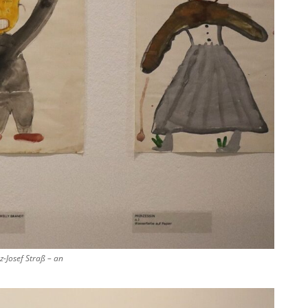
nz-Josef Straß – an