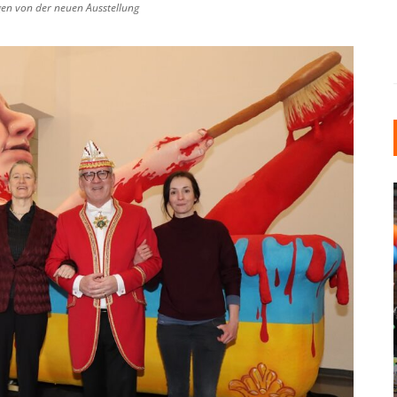
en von der neuen Ausstellung
INDUSTRIELLER CHIC: WIE
KUNSTSTOFFFENSTER DEN
LOFT-STIL IN IHREM
EINFAMILIENHAUS
UNTERSTÜTZEN