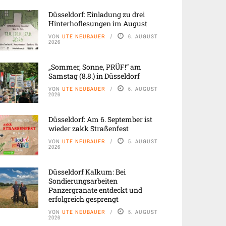
Düsseldorf: Einladung zu drei
Hinterhoflesungen im August
VON
UTE NEUBAUER
6. AUGUST
2026
„Sommer, Sonne, PRÜF!“ am
Samstag (8.8.) in Düsseldorf
VON
UTE NEUBAUER
6. AUGUST
2026
Düsseldorf: Am 6. September ist
wieder zakk Straßenfest
VON
UTE NEUBAUER
5. AUGUST
2026
Düsseldorf Kalkum: Bei
Sondierungsarbeiten
Panzergranate entdeckt und
erfolgreich gesprengt
VON
UTE NEUBAUER
5. AUGUST
2026