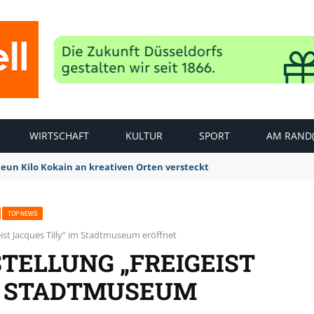
WIRTSCHAFT
KULTUR
SPORT
AM RAND(
Neun Kilo Kokain an kreativen Orten versteckt
TOP NEWS
eist Jacques Tilly“ im Stadtmuseum eröffnet
TELLUNG „FREIGEIST
IM STADTMUSEUM