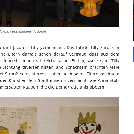
Die Inspiration des industriellen Chics sind die
Werkshallen des Industriezeitalters. Die Basis für
diesen Stil sind große Räume, schlicht gehalten
mit rustikalen Elementen und großen
r Hörning und Melanie Rudolph
Fensterflächen. Wie so vieles wurde ...
 und Jacques Tilly gemeinsam. Das führte Tilly zurück in
eine Eltern damals schon darauf vertraut, dass aus dem
enn sie hoben zahlreiche seiner Erstlingswerke auf. Tilly
 Sichtung diverser Kisten und Schachteln brachten viele
f Strauß sein Interesse, aber auch seine Eltern zeichnete
t der Künstler dem Stadtmuseum vermacht, wie Anna stolz
nimmersatten Raupen, die die Demokratie anknabbern.