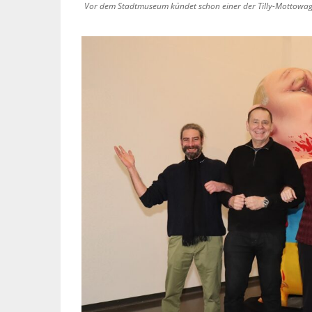
Vor dem Stadtmuseum kündet schon einer der Tilly-Mottowag