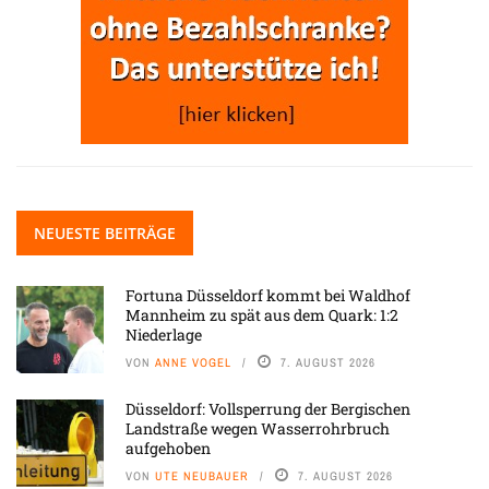
NEUESTE BEITRÄGE
Fortuna Düsseldorf kommt bei Waldhof
Mannheim zu spät aus dem Quark: 1:2
Niederlage
VON
ANNE VOGEL
7. AUGUST 2026
Düsseldorf: Vollsperrung der Bergischen
Landstraße wegen Wasserrohrbruch
aufgehoben
VON
UTE NEUBAUER
7. AUGUST 2026