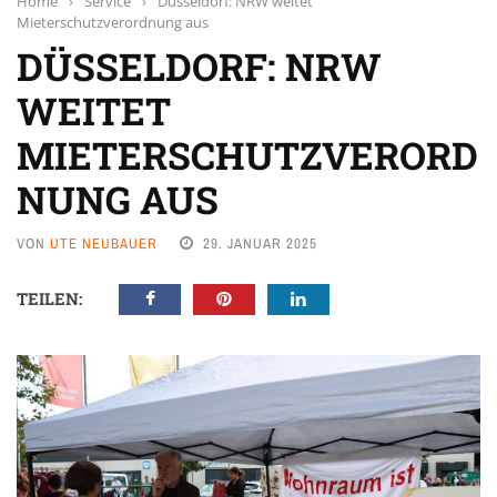
Home
›
Service
›
Düsseldorf: NRW weitet
Mieterschutzverordnung aus
DÜSSELDORF: NRW
WEITET
MIETERSCHUTZVERORD
NUNG AUS
VON
UTE NEUBAUER
29. JANUAR 2025
TEILEN: