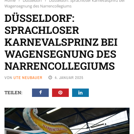
Home
›
Düsseldorf
›
Düsseldorf: Sprachloser Karnevalsprinz bei
Wagensegnung des Narrencollegiums
DÜSSELDORF:
SPRACHLOSER
KARNEVALSPRINZ BEI
WAGENSEGNUNG DES
NARRENCOLLEGIUMS
VON
UTE NEUBAUER
4. JANUAR 2025
TEILEN: