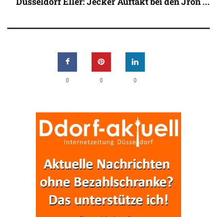
Düsseldorf Eller: Jecker Auftakt bei den Jrön ...
0
0
0