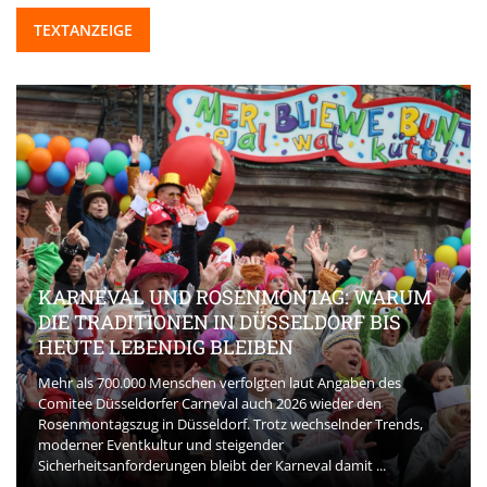
TEXTANZEIGE
KARNEVAL UND ROSENMONTAG: WARUM
DIE TRADITIONEN IN DÜSSELDORF BIS
HEUTE LEBENDIG BLEIBEN
Mehr als 700.000 Menschen verfolgten laut Angaben des
Comitee Düsseldorfer Carneval auch 2026 wieder den
Rosenmontagszug in Düsseldorf. Trotz wechselnder Trends,
moderner Eventkultur und steigender
Sicherheitsanforderungen bleibt der Karneval damit ...