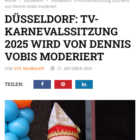
Home
›
Düsseldorf
›
Düsseldorf: TV-Karnevalssitzung 2025 wird
von Dennis Vobis moderiert
DÜSSELDORF: TV-
KARNEVALSSITZUNG
2025 WIRD VON DENNIS
VOBIS MODERIERT
VON
UTE NEUBAUER
17. OKTOBER 2024
TEILEN: