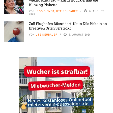
wieder eine Frau – Karin Houck erhält die
Klinzing Plakette
VON
INGO SIEMES, UTE NEUBAUER
6. AUGUST
2026
Zoll Flughafen Düsseldorf: Neun Kilo Kokain an
kreativen Orten versteckt
VON
UTE NEUBAUER
6. AUGUST 2026