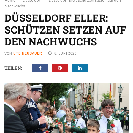
Home
›
Düsseldorf
›
Düsseldorf Eller: Schützen setzen auf den
Nachwuchs
DÜSSELDORF ELLER:
SCHÜTZEN SETZEN AUF
DEN NACHWUCHS
VON
UTE NEUBAUER
8. JUNI 2026
TEILEN: