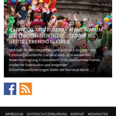
KARNEVAL UND ROSENMONTAG: WARUM
DIE TRADITIONEN IN DÜSSELDORF BIS
HEUTE LEBENDIG BLEIBEN
Mehr als 700.000 Menschen verfolgten laut Angaben des
Comitee Düsseldorfer Carneval auch 2026 wieder den
Rosenmontagszug in Düsseldorf. Trotz wechselnder Trends,
moderner Eventkultur und steigender
Sicherheitsanforderungen bleibt der Karneval damit ...
IMPRESSUM
DATENSCHUTZERKLÄRUNG
KONTAKT
MEDIADATEN