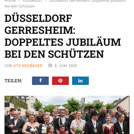
Home
›
Düsseldorf
›
Düsseldorf Gerresheim: Doppeltes Jubiläum
bei den Schützen
DÜSSELDORF
GERRESHEIM:
DOPPELTES JUBILÄUM
BEI DEN SCHÜTZEN
VON
UTE NEUBAUER
8. JUNI 2026
TEILEN: