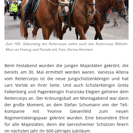
Zum 100. Geburtstag des Reitercorps nahm auch das Reitercorps Wilhelm
Marx an Festzug und Parade teil, Foto: Karina Hermsen
Beim Festabend wurden die jungen Majestäten gekrönt, die
bereits am 30. Mai ermittelt worden waren. Vanessa Altena
vom Reitercorps ist die neue Jungschützenkönigin und hat
Lars Vorlob an ihrer Seite. Und auch Schülerkönigin Greta
Falkenberg und Pagenkönigin Franziska Elegien gehören dem
Reitercorps an. Der Krönungsball am Montagabend war dann
der große Moment, an dem Stefan Schumann von der Tell-
Kompanie mit Yvonne Giesenfeld zum neuen
Regimentskönigspaar gekrönt wurden. Eine besondere Ehre
für alle Majestäten, denn die Gerresheimer Schützen feiern
im nächsten Jahr ihr 600-jähriges Jubiläum.