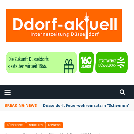
ZEITUNG DÜSSELDORF
BREAKING NEWS
Düsseldorf: Punk-Bahn-Fahrt mit Dosenbier u
DÜSSELDORF
AKTUELLES
TOP NEWS