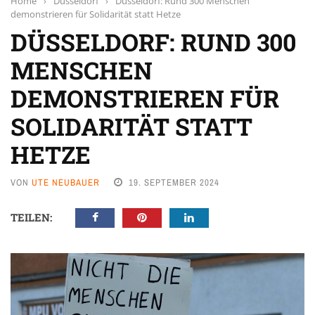
Home
›
Düsseldorf
›
Düsseldorf: Rund 300 Menschen
demonstrieren für Solidarität statt Hetze
DÜSSELDORF: RUND 300
MENSCHEN
DEMONSTRIEREN FÜR
SOLIDARITÄT STATT
HETZE
VON
UTE NEUBAUER
19. SEPTEMBER 2024
TEILEN: