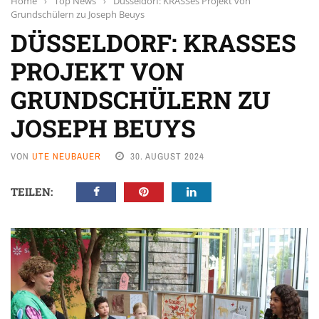
Home
›
Top News
›
Düsseldorf: KRASSes Projekt von
Grundschülern zu Joseph Beuys
DÜSSELDORF: KRASSES
PROJEKT VON
GRUNDSCHÜLERN ZU
JOSEPH BEUYS
VON
UTE NEUBAUER
30. AUGUST 2024
TEILEN: