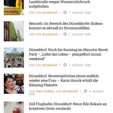
Landstraße wegen Wasserrohrbruch
aufgehoben
VON
UTE NEUBAUER
7. AUGUST 2026
Benrath: Im Bereich des Düsseldorfer Südens
kommt es aktuell zu Stromausfällen
VON
UTE NEUBAUER
7. AUGUST 2026
Düsseldorf: Noch bis Sonntag im Maurice-Ravel-
Park – „Liebe das Leben – pempelfort music
weekend“
VON
UTE NEUBAUER
7. AUGUST 2026
Düsseldorf: Mostertpöttches ehren endlich
wieder eine Frau – Karin Houck erhält die
Klinzing Plakette
VON
INGO SIEMES, UTE NEUBAUER
6. AUGUST
2026
Zoll Flughafen Düsseldorf: Neun Kilo Kokain an
kreativen Orten versteckt