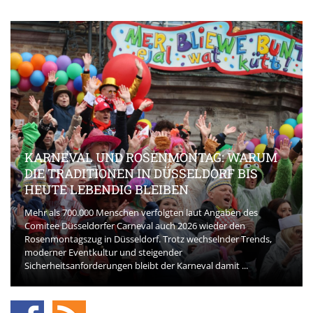
KARNEVAL UND ROSENMONTAG: WARUM
DIE TRADITIONEN IN DÜSSELDORF BIS
HEUTE LEBENDIG BLEIBEN
Mehr als 700.000 Menschen verfolgten laut Angaben des
Comitee Düsseldorfer Carneval auch 2026 wieder den
Rosenmontagszug in Düsseldorf. Trotz wechselnder Trends,
moderner Eventkultur und steigender
Sicherheitsanforderungen bleibt der Karneval damit ...