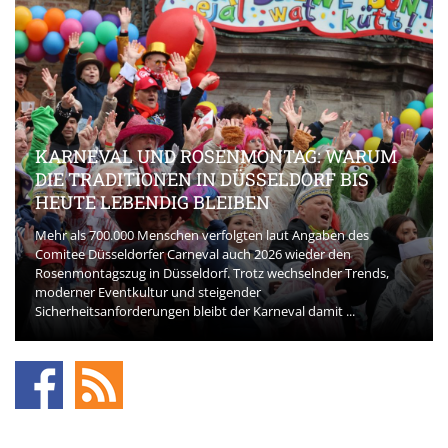
KARNEVAL UND ROSENMONTAG: WARUM
DIE TRADITIONEN IN DÜSSELDORF BIS
HEUTE LEBENDIG BLEIBEN
Mehr als 700.000 Menschen verfolgten laut Angaben des
Comitee Düsseldorfer Carneval auch 2026 wieder den
Rosenmontagszug in Düsseldorf. Trotz wechselnder Trends,
moderner Eventkultur und steigender
Sicherheitsanforderungen bleibt der Karneval damit ...