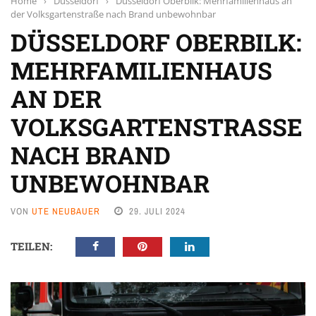
Home
›
Düsseldorf
›
Düsseldorf Oberbilk: Mehrfamilienhaus an
der Volksgartenstraße nach Brand unbewohnbar
DÜSSELDORF OBERBILK:
MEHRFAMILIENHAUS
AN DER
VOLKSGARTENSTRASSE N
ACH BRAND U
NBEWOHNBAR
VON
UTE NEUBAUER
29. JULI 2024
TEILEN: