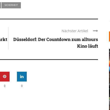
SICHERHEIT
Nächster Artikel
rkt
Düsseldorf: Der Countdown zum alltours
Kino läuft
INDUSTRIELLER CHIC: WIE
0
0
KUNSTSTOFFFENSTER DEN
LOFT-STIL IN IHREM
EINFAMILIENHAUS
UNTERSTÜTZEN