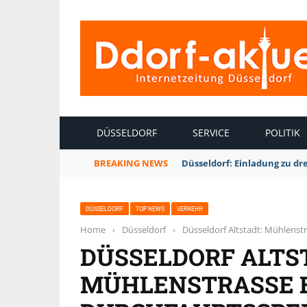
INTERNETZEITUNG DÜSSELDORF
DÜSSELDORF
SERVICE
POLITIK
BREAKING NEWS
Düsseldorf: Einladung zu dr
DÜSSELDORF
TOP NEWS
VERKEHR
Home
›
Düsseldorf
›
Düsseldorf Altstadt: Mühlenstr
DÜSSELDORF ALTS
MÜHLENSTRASSE ER