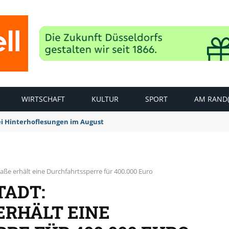
WIRTSCHAFT
KULTUR
SPORT
AM RAND(
ei Hinterhoflesungen im August
aße erhält eine Durchfahrtssperre für 400.000 Euro
TADT:
HÄLT EINE D