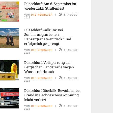
Düsseldorf: Am 6. September ist
wieder zakk Straßenfest
VON
UTE NEUBAUER
5. AUGUST
2026
Düsseldorf Kalkum: Bei
Sondierungsarbeiten
Panzergranate entdeckt und
erfolgreich gesprengt
VON
UTE NEUBAUER
5. AUGUST
2026
Düsseldorf: Vollsperrung der
Bergischen Landstraße wegen
Wasserrohrbruch
VON
UTE NEUBAUER
5. AUGUST
2026
Düsseldorf Oberbilk: Bewohner bei
Brand in Dachgeschosswohnung
leicht verletzt
VON
UTE NEUBAUER
4. AUGUST
2026