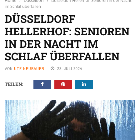
Home
›
Düsseldorf
›
Düsseldorf Hellerhof: Senioren in der Nacht
im Schlaf überfallen
DÜSSELDORF
HELLERHOF: SENIOREN
IN DER NACHT IM
SCHLAF ÜBERFALLEN
VON
UTE NEUBAUER
23. JULI 2024
TEILEN: