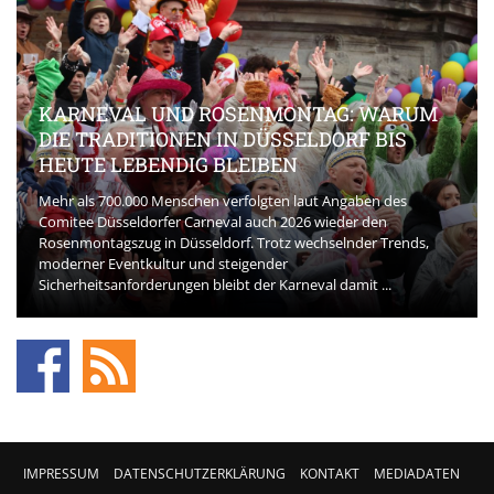
KARNEVAL UND ROSENMONTAG: WARUM
DIE TRADITIONEN IN DÜSSELDORF BIS
HEUTE LEBENDIG BLEIBEN
Mehr als 700.000 Menschen verfolgten laut Angaben des
Comitee Düsseldorfer Carneval auch 2026 wieder den
Rosenmontagszug in Düsseldorf. Trotz wechselnder Trends,
moderner Eventkultur und steigender
Sicherheitsanforderungen bleibt der Karneval damit ...
IMPRESSUM
DATENSCHUTZERKLÄRUNG
KONTAKT
MEDIADATEN