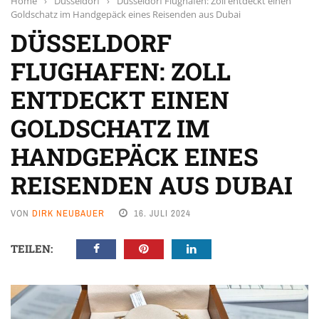
Home
›
Düsseldorf
›
Düsseldorf Flughafen: Zoll entdeckt einen
Goldschatz im Handgepäck eines Reisenden aus Dubai
DÜSSELDORF
FLUGHAFEN: ZOLL
ENTDECKT EINEN
GOLDSCHATZ IM
HANDGEPÄCK EINES
REISENDEN AUS DUBAI
VON
DIRK NEUBAUER
16. JULI 2024
TEILEN: