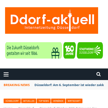
ZEITUNG DÜSSELDORF
BREAKING NEWS
Düsseldorf: Am 6. September ist wieder zakk S
DÜSSELDORF
AKTUELLES
TOP NEWS
VERBÄNDE
WIRTSCHAFT