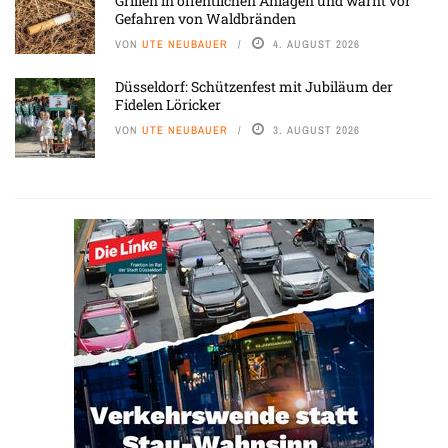
Grillen in öffentlichen Anlagen und warnt vor
Gefahren von Waldbränden
VON
UTE NEUBAUER
4. AUGUST 2026
Düsseldorf: Schützenfest mit Jubiläum der
Fidelen Löricker
VON
UTE NEUBAUER
3. AUGUST 2026