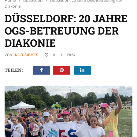
Home
›
Düsseldorf
›
Düsseldorf: 20 Jahre OGS-Betreuung der
Diakonie
DÜSSELDORF: 20 JAHRE
OGS-BETREUUNG DER
DIAKONIE
VON
INGO SIEMES
10. JULI 2024
TEILEN: