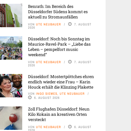
Benrath: Im Bereich des
Düsseldorfer Südens kommt es
aktuell zu Stromausfällen
VON
UTE NEUBAUER
7. AUGUST
2026
Düsseldorf: Noch bis Sonntag im
Maurice-Ravel-Park – „Liebe das
Leben – pempelfort music
weekend“
VON
UTE NEUBAUER
7. AUGUST
2026
Düsseldorf: Mostertpöttches ehren
endlich wieder eine Frau – Karin
Houck erhält die Klinzing Plakette
VON
INGO SIEMES, UTE NEUBAUER
6. AUGUST 2026
Zoll Flughafen Düsseldorf: Neun
Kilo Kokain an kreativen Orten
versteckt
VON
UTE NEUBAUER
6. AUGUST
2026