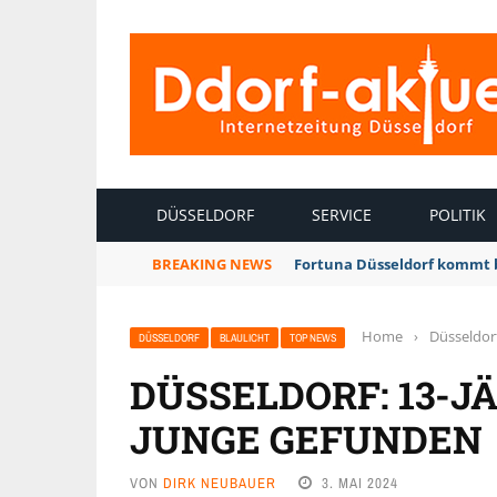
INTERNETZEITUNG DÜSSELDORF
DÜSSELDORF
SERVICE
POLITIK
BREAKING NEWS
Fortuna Düsseldorf kommt 
Home
›
Düsseldor
DÜSSELDORF
BLAULICHT
TOP NEWS
DÜSSELDORF: 13-J
JUNGE GEFUNDEN
VON
DIRK NEUBAUER
3. MAI 2024