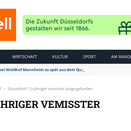
WIRTSCHAFT
KULTUR
SPORT
AM RAND(
bei Waldhof Mannheim zu spät aus dem Quark: 1:2 Niederlage
f
›
Düsseldorf: 13-jähriger vemisster Junge gefunden
ÄHRIGER VEMISSTER