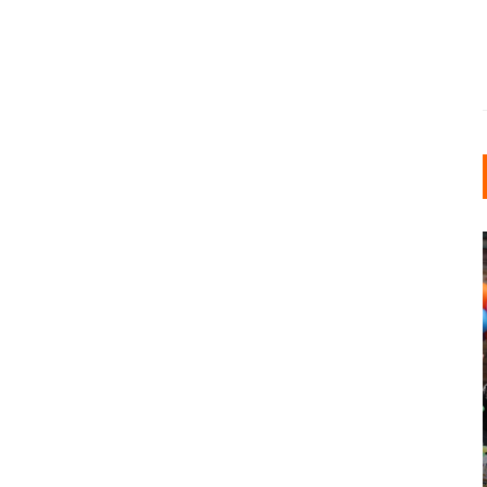
INDUSTRIELLER CHIC: WIE
KUNSTSTOFFFENSTER DEN
LOFT-STIL IN IHREM
EINFAMILIENHAUS