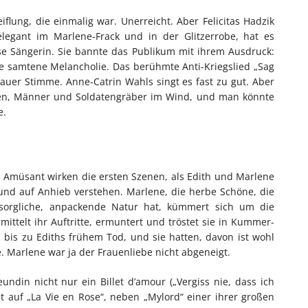
flung, die einmalig war. Unerreicht. Aber Felicitas Hadzik
legant im Marlene-Frack und in der Glitzerrobe, hat es
ose Sängerin. Sie bannte das Publikum mit ihrem Ausdruck:
ne samtene Melancholie. Das berühmte Anti-Kriegslied „Sag
auer Stimme. Anne-Catrin Wahls singt es fast zu gut. Aber
chen, Männer und Soldatengräber im Wind, und man könnte
e.
. Amüsant wirken die ersten Szenen, als Edith und Marlene
und auf Anhieb verstehen. Marlene, die herbe Schöne, die
rsorgliche, anpackende Natur hat, kümmert sich um die
rmittelt ihr Auftritte, ermuntert und tröstet sie in Kummer-
bis zu Ediths frühem Tod, und sie hatten, davon ist wohl
. Marlene war ja der Frauenliebe nicht abgeneigt.
undin nicht nur ein Billet d’amour („Vergiss nie, dass ich
ht auf „La Vie en Rose“, neben „Mylord“ einer ihrer großen