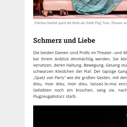
Felicitas Hadzik spielt die Rolle der Edith Piaf, Foto: Theater a
Schmerz und Liebe
Die beiden Damen sind Profis im Theater- und Mu
bei ihrem Anblick ohnmächtig werden. Sie kön
versetzen, deren Haltung, Bewegung, Gesang studi
schwarzen Kleidchen der Piaf. Der tapsige Gang
„Spatz von Paris“ wie die großen Gesten, mit de
dieu, mon dieu, mon dieu, laissez-le-moi en
Geliebten noch ein bisschen, sang sie, nac
Flugzeugabsturz starb.