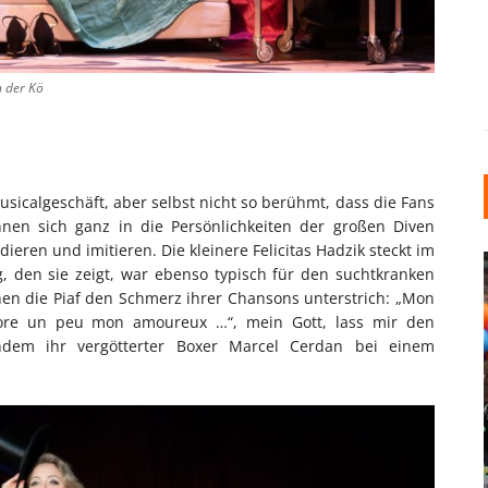
n der Kö
sicalgeschäft, aber selbst nicht so berühmt, dass die Fans
nen sich ganz in die Persönlichkeiten der großen Diven
eren und imitieren. Die kleinere Felicitas Hadzik steckt im
, den sie zeigt, war ebenso typisch für den suchtkranken
nen die Piaf den Schmerz ihrer Chansons unterstrich: „Mon
core un peu mon amoureux …“, mein Gott, lass mir den
hdem ihr vergötterter Boxer Marcel Cerdan bei einem
INDUSTRIELLER CHIC: WIE
KUNSTSTOFFFENSTER DEN
LOFT-STIL IN IHREM