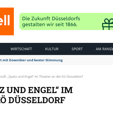
WIRTSCHAFT
KULTUR
SPORT
AM RAND(
rt mit Dosenbier und bester Stimmung
rsüß: „Spatz und Engel“ im Theater an der Kö Düsseldorf
 UND ENGEL“ IM T
Ö DÜSSELDORF