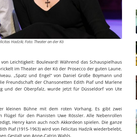
icitas Hadzik; Foto: Theater an der Kö
 von Leichtigkeit: Boulevard! Während das Schauspielhaus
rickelt im Theater an der Kö der Prosecco der guten Laune.
Niveau. „Spatz und Engel“ von Daniel Große Boymann und
die Freundschaft der Chansonetten Edith Piaf und Marlene
g und der Oberpfalz, wurde jetzt für Düsseldorf von Ute
r kleinen Bühne mit dem roten Vorhang. Es gibt zwei
n Flügel für den Pianisten Uwe Rössler. Alle Nebenrollen
edigt, Henry kann auch noch Akkordeon spielen. Die ganze
th Piaf (1915-1963) wird von Felicitas Hadzik wiederbelebt,
hen Gestalt von Anne-Catrin Wahls.