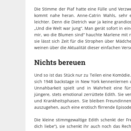
Die Stimme der Piaf hatte eine Fülle und Verzwei
kommt nahe heran. Anne-Catrin Wahls, sehr e
leichter. Denn die Dietrich war ja keine grandi
„Und die Welt war jung“. Man gerät sofort in ei
mir, wo die Blumen sind“ hauchte Marlene mit r
sie lässt sich Zeit für die Strophen über Mäd
weinen über die Aktualität dieser einfachen Vers
Nichts bereuen
Und so ist das Stück nur zu Teilen eine Komödie
sich 1948 backstage in New York kennenlernen 
Unnahbarkeit spielt und in Wahrheit eine fü
jüngere, stets emotional zerrüttete Edith. Sie ve
und Krankheitsphasen. Sie bleiben Freundinnen 
auszugehen, auch eine erotisch flirrende Episode
Die kleine stimmgewaltige Edith schenkt der Fre
dich liebe“), sie schenkt ihr auch noch das Rec