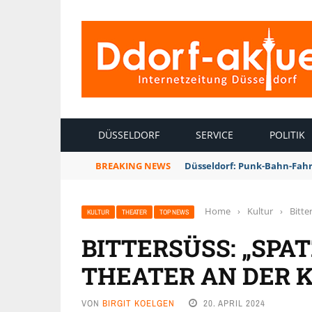
INTERNETZEITUNG DÜSSELDORF
DÜSSELDORF
SERVICE
POLITIK
BREAKING NEWS
Düsseldorf: Punk-Bahn-Fah
Home
›
Kultur
›
Bitte
KULTUR
THEATER
TOP NEWS
BITTERSÜSS: „SPATZ
HEATER AN DER K
VON
BIRGIT KOELGEN
20. APRIL 2024