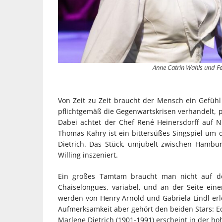
Anne Catrin Wahls und Fel
Von Zeit zu Zeit braucht der Mensch ein Gefühl
pflichtgemäß die Gegenwartskrisen verhandelt, p
Dabei achtet der Chef René Heinersdorff auf 
Thomas Kahry ist ein bittersüßes Singspiel um 
Dietrich. Das Stück, umjubelt zwischen Hambur
Willing inszeniert.
Ein großes Tamtam braucht man nicht auf de
Chaiselongues, variabel, und an der Seite eine
werden von Henry Arnold und Gabriela Lindl erl
Aufmerksamkeit aber gehört den beiden Stars: Edi
Marlene Dietrich (1901-1991) erscheint in der ho