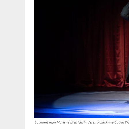
So kennt man Marlene Dietrich, in deren Rolle Anne-Catrin Wa