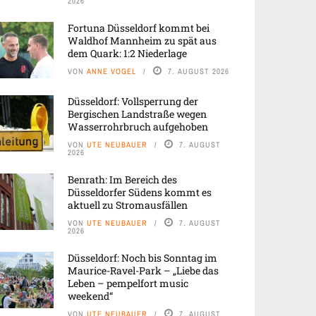
2026
Fortuna Düsseldorf kommt bei
Waldhof Mannheim zu spät aus
dem Quark: 1:2 Niederlage
VON
ANNE VOGEL
7. AUGUST 2026
Düsseldorf: Vollsperrung der
Bergischen Landstraße wegen
Wasserrohrbruch aufgehoben
VON
UTE NEUBAUER
7. AUGUST
2026
Benrath: Im Bereich des
Düsseldorfer Südens kommt es
aktuell zu Stromausfällen
VON
UTE NEUBAUER
7. AUGUST
2026
Düsseldorf: Noch bis Sonntag im
Maurice-Ravel-Park – „Liebe das
Leben – pempelfort music
weekend“
VON
UTE NEUBAUER
7. AUGUST