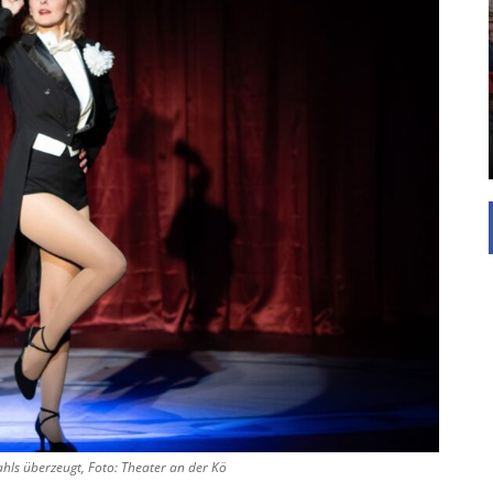
EINFAMILIENHAUS
UNTERSTÜTZEN
Die Inspiration des industriellen Chics sind die
Werkshallen des Industriezeitalters. Die Basis für
diesen Stil sind große Räume, schlicht gehalten
mit rustikalen Elementen und großen
Fensterflächen. Wie so vieles wurde ...
hls überzeugt, Foto: Theater an der Kö