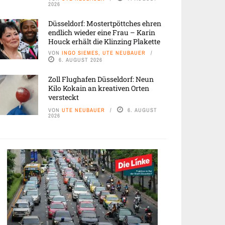
2026
Düsseldorf: Mostertpöttches ehren
endlich wieder eine Frau – Karin
Houck erhält die Klinzing Plakette
VON
INGO SIEMES, UTE NEUBAUER
6. AUGUST 2026
Zoll Flughafen Düsseldorf: Neun
Kilo Kokain an kreativen Orten
versteckt
VON
UTE NEUBAUER
6. AUGUST
2026