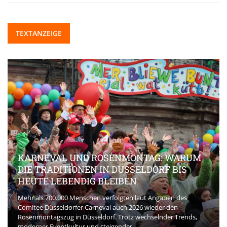
TEXTANZEIGE
KARNEVAL UND ROSENMONTAG: WARUM
DIE TRADITIONEN IN DÜSSELDORF BIS
HEUTE LEBENDIG BLEIBEN
Mehr als 700.000 Menschen verfolgten laut Angaben des
Comitee Düsseldorfer Carneval auch 2026 wieder den
Rosenmontagszug in Düsseldorf. Trotz wechselnder Trends,
moderner Eventkultur und steigender