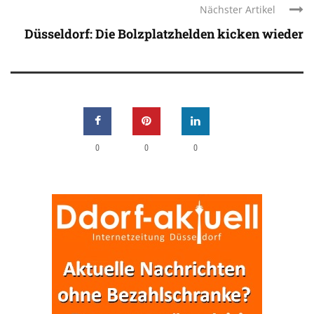
Nächster Artikel
Düsseldorf: Die Bolzplatzhelden kicken wieder
0
0
0