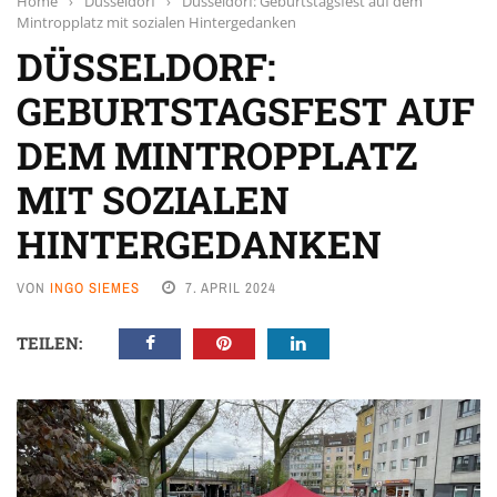
Home
›
Düsseldorf
›
Düsseldorf: Geburtstagsfest auf dem
Mintropplatz mit sozialen Hintergedanken
DÜSSELDORF:
GEBURTSTAGSFEST AUF
DEM MINTROPPLATZ
MIT SOZIALEN
HINTERGEDANKEN
VON
INGO SIEMES
7. APRIL 2024
TEILEN: