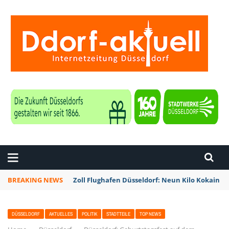
ZEITUNG DÜSSELDORF
BREAKING NEWS
Zoll Flughafen Düsseldorf: Neun Kilo Kokain a
DÜSSELDORF
AKTUELLES
POLITIK
STADTTEILE
TOP NEWS