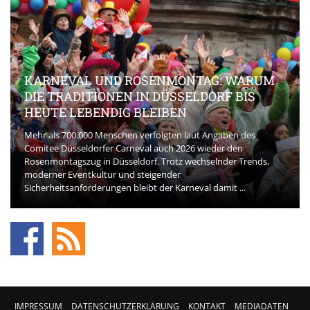
KARNEVAL UND ROSENMONTAG: WARUM
DIE TRADITIONEN IN DÜSSELDORF BIS
HEUTE LEBENDIG BLEIBEN
Mehr als 700.000 Menschen verfolgten laut Angaben des
Comitee Düsseldorfer Carneval auch 2026 wieder den
Rosenmontagszug in Düsseldorf. Trotz wechselnder Trends,
moderner Eventkultur und steigender
Sicherheitsanforderungen bleibt der Karneval damit ...
IMPRESSUM
DATENSCHUTZERKLÄRUNG
KONTAKT
MEDIADATEN