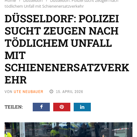
Home
›
Düsseldorf
›
Düsseldorf: Polizei sucht Zeugen nach
tödlichem Unfall mit Schienenersatzverkehr
DÜSSELDORF: POLIZEI
SUCHT ZEUGEN NACH
TÖDLICHEM UNFALL
MIT
SCHIENENERSATZVERK
EHR
VON
UTE NEUBAUER
15. APRIL 2026
TEILEN: