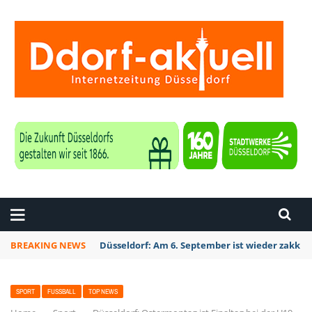
ZEITUNG DÜSSELDORF
BREAKING NEWS
Düsseldorf Kalkum: Bei Sondierungsarbeiten P
SPORT
FUSSBALL
TOP NEWS