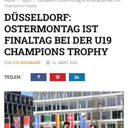
Home
›
Sport
›
Düsseldorf: Ostermontag ist Finaltag bei der U19
Champions Trophy
DÜSSELDORF:
OSTERMONTAG IST
FINALTAG BEI DER U19
CHAMPIONS TROPHY
VON
UTE NEUBAUER
31. MÄRZ 2024
TEILEN: