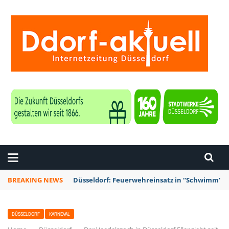
ZEITUNG DÜSSELDORF
BREAKING NEWS
Düsseldorf: Punk-Bahn-Fahrt mit Dosenbier u
DÜSSELDORF
KARNEVAL