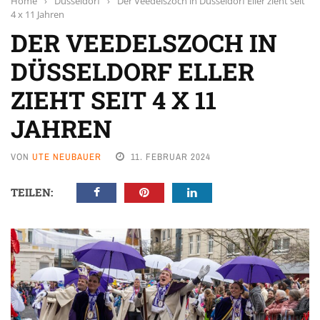
Home
›
Düsseldorf
›
Der Veedelszoch in Düsseldorf Eller zieht seit
4 x 11 Jahren
DER VEEDELSZOCH IN
DÜSSELDORF ELLER
ZIEHT SEIT 4 X 11
JAHREN
VON
UTE NEUBAUER
11. FEBRUAR 2024
TEILEN: