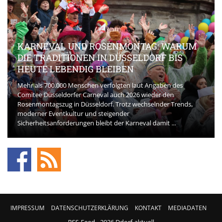
KARNEVAL UND ROSENMONTAG: WARUM
DIE TRADITIONEN IN DÜSSELDORF BIS
HEUTE LEBENDIG BLEIBEN
Mehr als 700.000 Menschen verfolgten laut Angaben des
Comitee Düsseldorfer Carneval auch 2026 wieder den
Rosenmontagszug in Düsseldorf. Trotz wechselnder Trends,
moderner Eventkultur und steigender
Sicherheitsanforderungen bleibt der Karneval damit ...
IMPRESSUM
DATENSCHUTZERKLÄRUNG
KONTAKT
MEDIADATEN