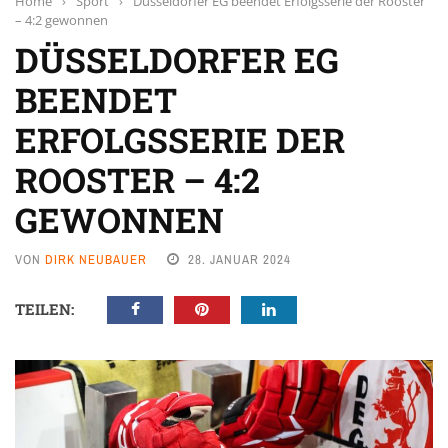
Home
›
Sport
›
Düsseldorfer EG beendet Erfolgsserie der Rooster
– 4:2 gewonnen
DÜSSELDORFER EG
BEENDET
ERFOLGSSERIE DER
ROOSTER – 4:2
GEWONNEN
VON
DIRK NEUBAUER
28. JANUAR 2024
TEILEN: