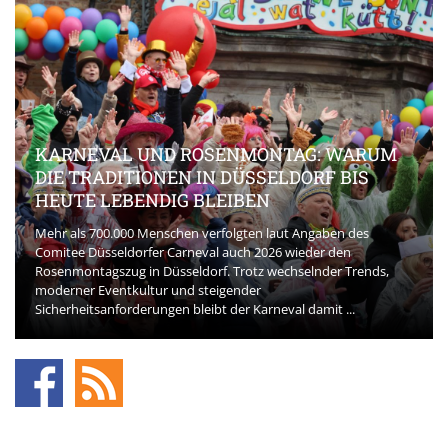
KARNEVAL UND ROSENMONTAG: WARUM
DIE TRADITIONEN IN DÜSSELDORF BIS
HEUTE LEBENDIG BLEIBEN
Mehr als 700.000 Menschen verfolgten laut Angaben des
Comitee Düsseldorfer Carneval auch 2026 wieder den
Rosenmontagszug in Düsseldorf. Trotz wechselnder Trends,
moderner Eventkultur und steigender
Sicherheitsanforderungen bleibt der Karneval damit ...