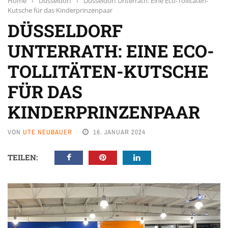
Home
›
Düsseldorf
›
Düsseldorf Unterrath: Eine Eco-Tollitäten-
Kutsche für das Kinderprinzenpaar
DÜSSELDORF
UNTERRATH: EINE ECO-
TOLLITÄTEN-KUTSCHE
FÜR DAS
KINDERPRINZENPAAR
VON
UTE NEUBAUER
16. JANUAR 2024
TEILEN: