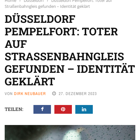
Home
›
Düsseldorf
›
Düsseldorf Pempelfort: Toter auf
Straßenbahngleis gefunden – Identität geklärt
DÜSSELDORF
PEMPELFORT: TOTER
AUF
STRASSENBAHNGLEIS G
EFUNDEN – IDENTITÄT G
EKLÄRT
VON
DIRK NEUBAUER
27. DEZEMBER 2023
TEILEN: