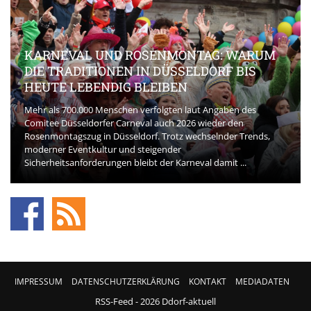
KARNEVAL UND ROSENMONTAG: WARUM
DIE TRADITIONEN IN DÜSSELDORF BIS
HEUTE LEBENDIG BLEIBEN
Mehr als 700.000 Menschen verfolgten laut Angaben des
Comitee Düsseldorfer Carneval auch 2026 wieder den
Rosenmontagszug in Düsseldorf. Trotz wechselnder Trends,
moderner Eventkultur und steigender
Sicherheitsanforderungen bleibt der Karneval damit ...
IMPRESSUM
DATENSCHUTZERKLÄRUNG
KONTAKT
MEDIADATEN
RSS-Feed
- 2026 Ddorf-aktuell