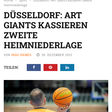
Home
›
Sport
›
Düsseldorf: ART Giants kassieren zweite
Heimniederlage
DÜSSELDORF: ART
GIANTS KASSIEREN
ZWEITE
HEIMNIEDERLAGE
VON
INGO SIEMES
26. DEZEMBER 2023
TEILEN: