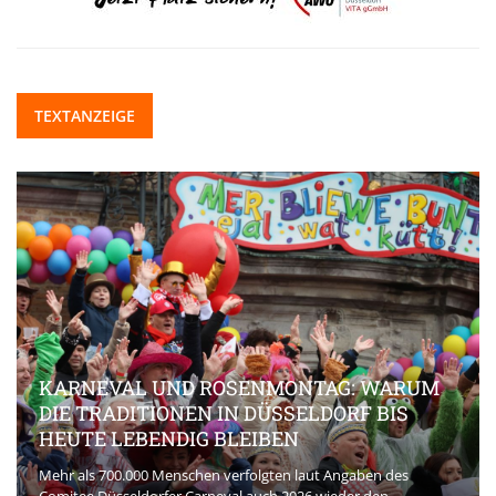
TEXTANZEIGE
KARNEVAL UND ROSENMONTAG: WARUM
DIE TRADITIONEN IN DÜSSELDORF BIS
HEUTE LEBENDIG BLEIBEN
Mehr als 700.000 Menschen verfolgten laut Angaben des