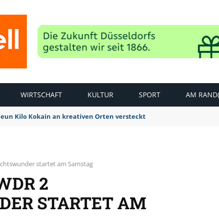
WIRTSCHAFT
KULTUR
SPORT
AM RAND(
Neun Kilo Kokain an kreativen Orten versteckt
achtswunder startet am Samstag
WDR 2
ER STARTET AM