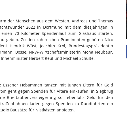
Die Inspiration des industriellen Chics sind die
Werkshallen des Industriezeitalters. Die Basis für
diesen Stil sind große Räume, schlicht gehalten
sturm der Menschen aus dem Westen. Andreas und Thomas
mit rustikalen Elementen und großen
chtswunder 2022 in Dortmund mit dem diesjährigen in
Fensterflächen. Wie so vieles wurde ...
einen 70 Kilometer Spendenlauf zum Glashaus starten.
Hand geben. Zu den zahlreichen Prominenten gehören Nico
sident Hendrik Wüst, Joachim Krol, Bundestagspräsidentin
mermann, Bosse, NRW-Wirtschaftsministerin Mona Neubaur,
W-Innenminister Herbert Reul und Michael Schulte.
 Essener Hebammen tanzen mit jungen Eltern für Geld
om geht gegen Spenden für Ältere einkaufen, in Siegbrug
ne Brieftaubenversteigerung soll ebenfalls Geld für den
e Straßenbahnen laden gegen Spenden zu Rundfahrten ein
udio Bausätze für Nistkästen anbieten.