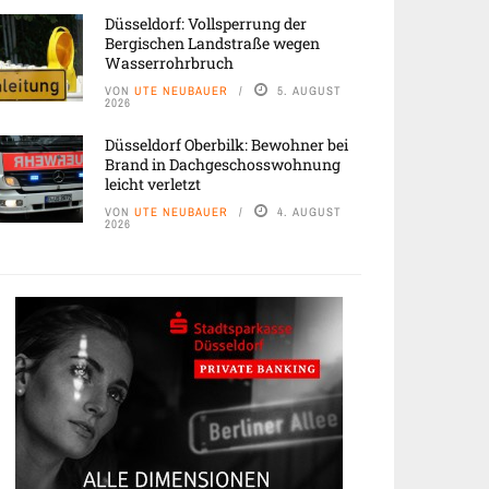
Düsseldorf: Vollsperrung der
Bergischen Landstraße wegen
Wasserrohrbruch
VON
UTE NEUBAUER
5. AUGUST
2026
Düsseldorf Oberbilk: Bewohner bei
Brand in Dachgeschosswohnung
leicht verletzt
VON
UTE NEUBAUER
4. AUGUST
2026