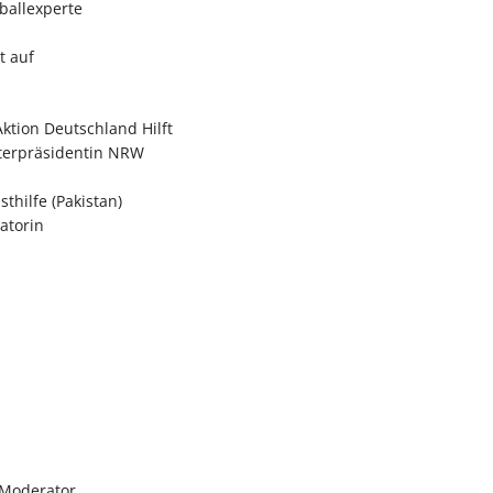
ballexperte
t auf
ktion Deutschland Hilft
sterpräsidentin NRW
sthilfe (Pakistan)
atorin
 Moderator