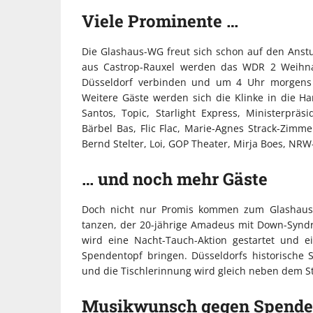
Viele Prominente …
Die Glashaus-WG freut sich schon auf den An
aus Castrop-Rauxel werden das WDR 2 Weihna
Düsseldorf verbinden und um 4 Uhr morgens 
Weitere Gäste werden sich die Klinke in die 
Santos, Topic, Starlight Express, Ministerprä
Bärbel Bas, Flic Flac, Marie-Agnes Strack-Zim
Bernd Stelter, Loi, GOP Theater, Mirja Boes, NR
… und noch mehr Gäste
Doch nicht nur Promis kommen zum Glashaus:
tanzen, der 20-jährige Amadeus mit Down-Syndr
wird eine Nacht-Tauch-Aktion gestartet und ei
Spendentopf bringen. Düsseldorfs historisch
und die Tischlerinnung wird gleich neben dem St
Musikwunsch gegen Spende