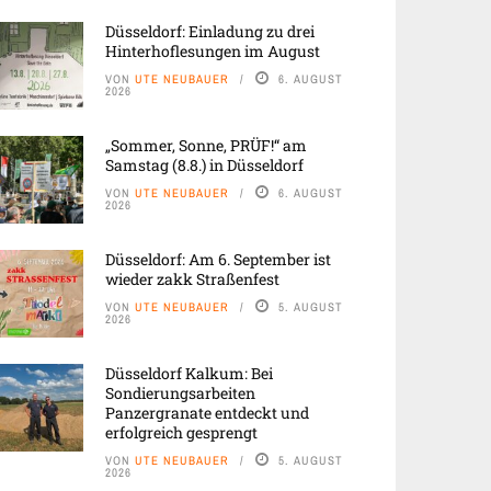
Düsseldorf: Einladung zu drei
Hinterhoflesungen im August
VON
UTE NEUBAUER
6. AUGUST
2026
„Sommer, Sonne, PRÜF!“ am
Samstag (8.8.) in Düsseldorf
VON
UTE NEUBAUER
6. AUGUST
2026
Düsseldorf: Am 6. September ist
wieder zakk Straßenfest
VON
UTE NEUBAUER
5. AUGUST
2026
Düsseldorf Kalkum: Bei
Sondierungsarbeiten
Panzergranate entdeckt und
erfolgreich gesprengt
VON
UTE NEUBAUER
5. AUGUST
2026