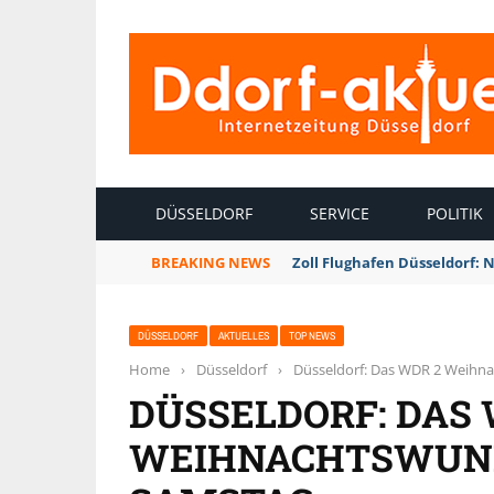
INTERNETZEITUNG DÜSSELDORF
DÜSSELDORF
SERVICE
POLITIK
BREAKING NEWS
Zoll Flughafen Düsseldorf: 
DÜSSELDORF
AKTUELLES
TOP NEWS
Home
›
Düsseldorf
›
Düsseldorf: Das WDR 2 Weihn
DÜSSELDORF: DAS 
WEIHNACHTSWUND