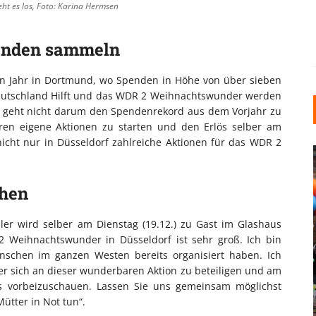
t es los, Foto: Karina Hermsen
penden sammeln
en Jahr in Dortmund, wo Spenden in Höhe von über sieben
Deutschland Hilft und das WDR 2 Weihnachtswunder werden
s geht nicht darum den Spendenrekord aus dem Vorjahr zu
ren eigene Aktionen zu starten und den Erlös selber am
icht nur in Düsseldorf zahlreiche Aktionen für das WDR 2
chen
ler wird selber am Dienstag (19.12.) zu Gast im Glashaus
2 Weihnachtswunder in Düsseldorf ist sehr groß. Ich bin
INDUSTRIELLER CHIC: WIE
enschen im ganzen Westen bereits organisiert haben. Ich
KUNSTSTOFFFENSTER DEN
er sich an dieser wunderbaren Aktion zu beteiligen und am
LOFT-STIL IN IHREM
s vorbeizuschauen. Lassen Sie uns gemeinsam möglichst
EINFAMILIENHAUS
ütter in Not tun“.
UNTERSTÜTZEN