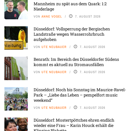
Mannheim zu spät aus dem Quark: 1:2
Niederlage
VON
ANNE VOGEL
7. AUGUST 2026
Düsseldorf: Vollsperrung der Bergischen
Landstraße wegen Wasserrohrbruch
aufgehoben
VON
UTE NEUBAUER
7. AUGUST 2026
Benrath: Im Bereich des Düsseldorfer Südens
kommt es aktuell zu Stromausfällen
VON
UTE NEUBAUER
7. AUGUST 2026
Düsseldorf: Noch bis Sonntag im Maurice-Ravel-
Park – „Liebe das Leben – pempelfort music
weekend“
VON
UTE NEUBAUER
7. AUGUST 2026
Düsseldorf: Mostertpöttches ehren endlich
wieder eine Frau – Karin Houck erhält die
Klinzing Plakette