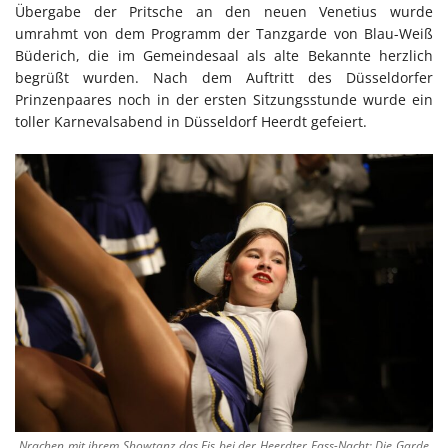
Übergabe der Pritsche an den neuen Venetius wurde
umrahmt von dem Programm der Tanzgarde von Blau-Weiß
Büderich, die im Gemeindesaal als alte Bekannte herzlich
begrüßt wurden. Nach dem Auftritt des Düsseldorfer
Prinzenpaares noch in der ersten Sitzungsstunde wurde ein
toller Karnevalsabend in Düsseldorf Heerdt gefeiert.
Nrachen mit ihrem Showtanz das Eis bei der Heerdter Fass-Nacht: Die Garde