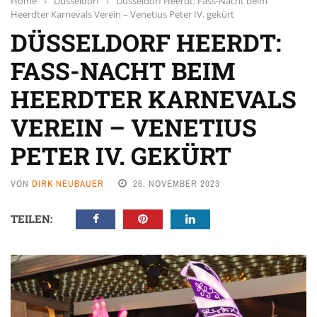
Home
›
Düsseldorf
›
Düsseldorf Heerdt: Fass-Nacht beim
Heerdter Karnevals Verein – Venetius Peter IV. gekürt
DÜSSELDORF HEERDT:
FASS-NACHT BEIM
HEERDTER KARNEVALS
VEREIN – VENETIUS
PETER IV. GEKÜRT
VON
DIRK NEUBAUER
26. NOVEMBER 2023
TEILEN: