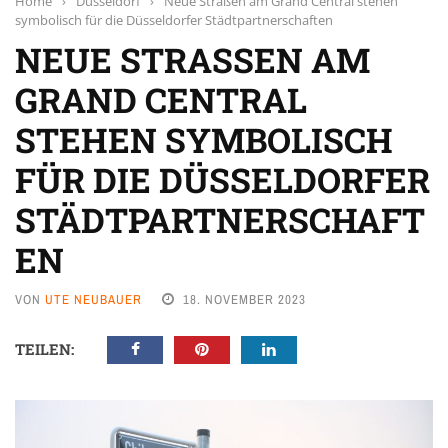
Home
›
Düsseldorf
›
Neue Straßen am Grand Central stehen
symbolisch für die Düsseldorfer Städtpartnerschaften
NEUE STRASSEN AM G
RAND CENTRAL S
TEHEN SYMBOLISCH F
ÜR DIE DÜSSELDORFER S
TÄDTPARTNERSCHAFTE
N
VON
UTE NEUBAUER
18. NOVEMBER 2023
TEILEN: