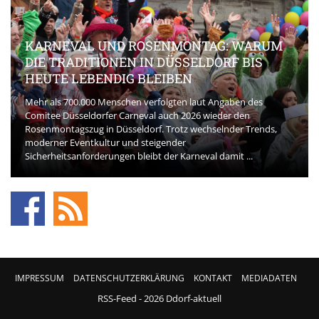
KARNEVAL UND ROSENMONTAG: WARUM
DIE TRADITIONEN IN DÜSSELDORF BIS
HEUTE LEBENDIG BLEIBEN
Mehr als 700.000 Menschen verfolgten laut Angaben des
Comitee Düsseldorfer Carneval auch 2026 wieder den
Rosenmontagszug in Düsseldorf. Trotz wechselnder Trends,
moderner Eventkultur und steigender
Sicherheitsanforderungen bleibt der Karneval damit ...
IMPRESSUM
DATENSCHUTZERKLÄRUNG
KONTAKT
MEDIADATEN
RSS-Feed
- 2026 Ddorf-aktuell