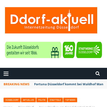
ZEITUNG DÜSSELDORF
BREAKING NEWS
Fortuna Düsseldorf kommt bei Waldhof Mannhe
DÜSSELDORF
AKTUELLES
POLITIK
STADTTEILE
TOP NEWS