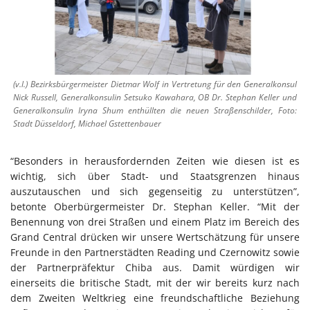
(v.l.) Bezirksbürgermeister Dietmar Wolf in Vertretung für den Generalkonsul
Nick Russell, Generalkonsulin Setsuko Kawahara, OB Dr. Stephan Keller und
Generalkonsulin Iryna Shum enthüllten die neuen Straßenschilder, Foto:
Stadt Düsseldorf, Michael Gstettenbauer
“Besonders in herausfordernden Zeiten wie diesen ist es
wichtig, sich über Stadt- und Staatsgrenzen hinaus
auszutauschen und sich gegenseitig zu unterstützen”,
betonte Oberbürgermeister Dr. Stephan Keller. “Mit der
Benennung von drei Straßen und einem Platz im Bereich des
Grand Central drücken wir unsere Wertschätzung für unsere
Freunde in den Partnerstädten Reading und Czernowitz sowie
der Partnerpräfektur Chiba aus. Damit würdigen wir
einerseits die britische Stadt, mit der wir bereits kurz nach
dem Zweiten Weltkrieg eine freundschaftliche Beziehung