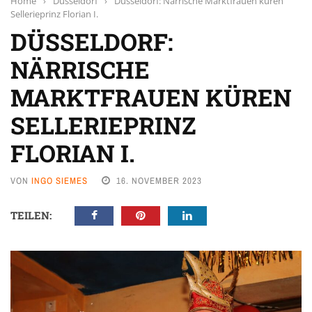
Home
›
Düsseldorf
›
Düsseldorf: Närrische Marktfrauen küren
Sellerieprinz Florian I.
DÜSSELDORF:
NÄRRISCHE
MARKTFRAUEN KÜREN
SELLERIEPRINZ
FLORIAN I.
VON
INGO SIEMES
16. NOVEMBER 2023
TEILEN: