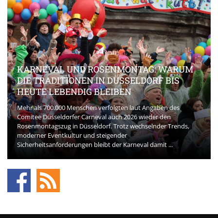
KARNEVAL UND ROSENMONTAG: WARUM
DIE TRADITIONEN IN DÜSSELDORF BIS
HEUTE LEBENDIG BLEIBEN
Mehr als 700.000 Menschen verfolgten laut Angaben des
Comitee Düsseldorfer Carneval auch 2026 wieder den
Rosenmontagszug in Düsseldorf. Trotz wechselnder Trends,
moderner Eventkultur und steigender
Sicherheitsanforderungen bleibt der Karneval damit ...