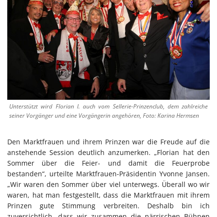
Unterstützt wird Florian I. auch vom Sellerie-Prinzenclub, dem zahlreiche
seiner Vorgänger und eine Vorgängerin angehören, Foto: Karina Hermsen
Den Marktfrauen und ihrem Prinzen war die Freude auf die
anstehende Session deutlich anzumerken. „Florian hat den
Sommer über die Feier- und damit die Feuerprobe
bestanden“, urteilte Marktfrauen-Präsidentin Yvonne Jansen.
„Wir waren den Sommer über viel unterwegs. Überall wo wir
waren, hat man festgestellt, dass die Marktfrauen mit ihrem
Prinzen gute Stimmung verbreiten. Deshalb bin ich
zuversichtlich, dass wir zusammen die närrischen Bühnen