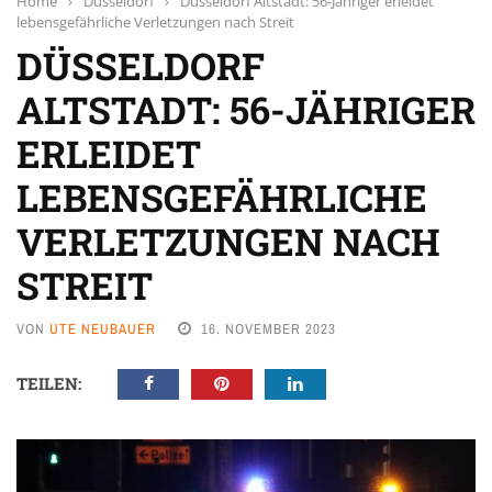
Home
›
Düsseldorf
›
Düsseldorf Altstadt: 56-Jähriger erleidet
lebensgefährliche Verletzungen nach Streit
DÜSSELDORF
ALTSTADT: 56-JÄHRIGER
ERLEIDET
LEBENSGEFÄHRLICHE
VERLETZUNGEN NACH
STREIT
VON
UTE NEUBAUER
16. NOVEMBER 2023
TEILEN: