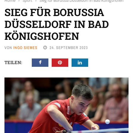
Home
›
Sport
›
Sieg für Borussia Düsseldorf in Bad Königshofen
SIEG FÜR BORUSSIA
DÜSSELDORF IN BAD
KÖNIGSHOFEN
VON
INGO SIEMES
24. SEPTEMBER 2023
TEILEN: