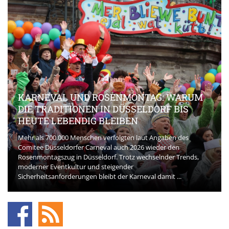
KARNEVAL UND ROSENMONTAG: WARUM
DIE TRADITIONEN IN DÜSSELDORF BIS
HEUTE LEBENDIG BLEIBEN
Mehr als 700.000 Menschen verfolgten laut Angaben des
Comitee Düsseldorfer Carneval auch 2026 wieder den
Rosenmontagszug in Düsseldorf. Trotz wechselnder Trends,
moderner Eventkultur und steigender
Sicherheitsanforderungen bleibt der Karneval damit ...