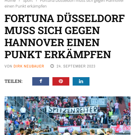
Home
›
Sport
›
Fortuna Düsseldorf muss sich gegen Hannover
einen Punkt erkämpfen
FORTUNA DÜSSELDORF
MUSS SICH GEGEN
HANNOVER EINEN
PUNKT ERKÄMPFEN
VON
DIRK NEUBAUER
24. SEPTEMBER 2023
TEILEN: