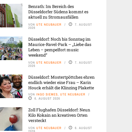
Benrath: Im Bereich des
Düsseldorfer Südens kommt es
aktuell zu Stromausfällen
VON
UTE NEUBAUER
7. AUGUST
2026
Düsseldorf: Noch bis Sonntag im
Maurice-Ravel-Park – „Liebe das
Leben – pempelfort music
weekend“
VON
UTE NEUBAUER
7. AUGUST
2026
Düsseldorf: Mostertpöttches ehren
endlich wieder eine Frau – Karin
Houck erhält die Klinzing Plakette
VON
INGO SIEMES, UTE NEUBAUER
6. AUGUST 2026
Zoll Flughafen Düsseldorf: Neun
Kilo Kokain an kreativen Orten
versteckt
VON
UTE NEUBAUER
6. AUGUST
2026