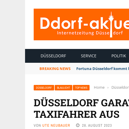
INTERNETZEITUNG DÜSSELDORF
DÜSSELDORF
SERVICE
POLITIK
BREAKING NEWS
Fortuna Düsseldorf kommt 
Home
›
Düsseldor
DÜSSELDORF
BLAULICHT
TOP NEWS
DÜSSELDORF GARA
TAXIFAHRER AUS
VON
UTE NEUBAUER
28. AUGUST 2023