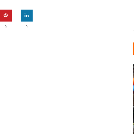
0
0
INDUSTRIELLER CHIC: WIE
KUNSTSTOFFFENSTER DEN
LOFT-STIL IN IHREM
EINFAMILIENHAUS