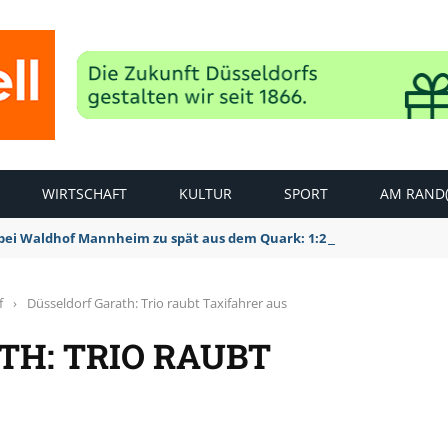
WIRTSCHAFT
KULTUR
SPORT
AM RAND(
bei Waldhof Mannheim zu spät aus dem Quark: 1:2 Niederlage
f
›
Düsseldorf Garath: Trio raubt Taxifahrer aus
TH: TRIO RAUBT