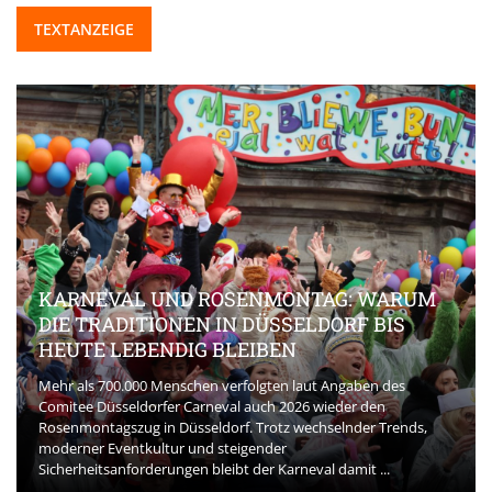
TEXTANZEIGE
KARNEVAL UND ROSENMONTAG: WARUM
DIE TRADITIONEN IN DÜSSELDORF BIS
HEUTE LEBENDIG BLEIBEN
Mehr als 700.000 Menschen verfolgten laut Angaben des
Comitee Düsseldorfer Carneval auch 2026 wieder den
Rosenmontagszug in Düsseldorf. Trotz wechselnder Trends,
moderner Eventkultur und steigender
Sicherheitsanforderungen bleibt der Karneval damit ...