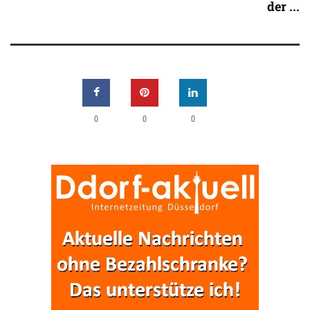
der ...
0
0
0