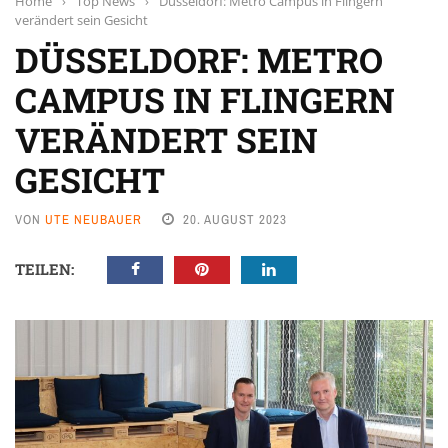
Home
›
Top News
›
Düsseldorf: Metro Campus in Flingern
verändert sein Gesicht
DÜSSELDORF: METRO
CAMPUS IN FLINGERN
VERÄNDERT SEIN
GESICHT
VON
UTE NEUBAUER
20. AUGUST 2023
TEILEN: