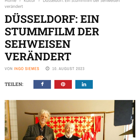
Home
›
Kultur
›
Düsseldorf: Ein Stummfilm der Sehweisen
verändert
DÜSSELDORF: EIN
STUMMFILM DER
SEHWEISEN
VERÄNDERT
VON
INGO SIEMES
10. AUGUST 2023
TEILEN: